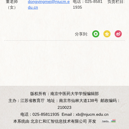
董老师
dongyingmei@njucm.e
电话：025-8581
负责栏目: 
（女）
du.cn
1935
分享到:
版权所有：南京中医药大学学报编辑部
主办：江苏省教育厅
地址：南京市仙林大道138号
邮政编码：
210023
电话：025-85811935
Email：
xb@njucm.edu.cn
本系统由
北京仁和汇智信息技术有限公司
开发