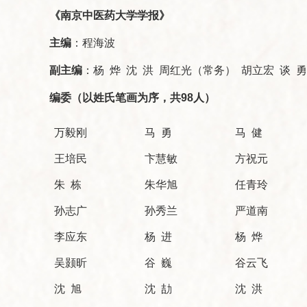
《南京中医药大学学报》
主编
：程海波
副主编
：杨 烨 沈 洪 周红光（常务） 胡立宏 谈 勇
编委（以姓氏笔画为序，共98人）
万毅刚
马 勇
马 健
王培民
卞慧敏
方祝元
朱 栋
朱华旭
任青玲
孙志广
孙秀兰
严道南
李应东
杨 进
杨 烨
吴颢昕
谷 巍
谷云飞
沈 旭
沈 劼
沈 洪