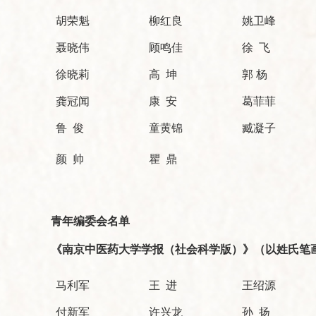
胡荣魁
柳红良
姚卫峰
聂晓伟
顾鸣佳
徐 飞
徐晓莉
高 坤
郭 杨
龚冠闻
康 安
葛菲菲
鲁 俊
童黄锦
臧凝子
颜 帅
瞿 鼎
青年编委会名单
《南京中医药大学学报（社会科学版）》（以姓氏笔画
马利军
王 进
王绍源
付新军
许兴龙
孙 扬