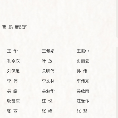
 曹 鹏 麻彤辉
王 华
王佩娟
王振中
孔令东
叶 放
史丽云
刘保延
关晓伟
孙 伟
李 伟
李文林
李伟东
吴 皓
吴勉华
吴啟南
狄留庆
汪 悦
汪受传
张 丽
张 峰
张 犁