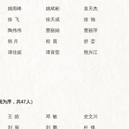
姚雨峰
姚斌彬
袁天杰
徐 飞
徐天成
徐 驰
陶伟伟
曹丽娟
曹丽萍
韩 月
程 晨
舒 娈
谭佳妮
谭喜莹
熊兴江
为序，共47人）
王 皓
邓 敏
史文川
刘 振
刘 鹏
杜 锋