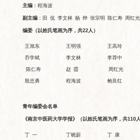
主编
：程海波
副主编
：田 侃 李文林 杨 烨 张宗明 陈仁寿 周红
编委（以姓氏笔画为序，共22人）
王旭东
王明强
王高玲
乔学斌
李文林
李荐中
陈仁寿
赵 霞
周红光
殷忠勇
程海波
鲍良红
青年编委会名单
《南京中医药大学学报》（以姓氏笔画为序，共110
丁 一
丁晓蔚
丁 康