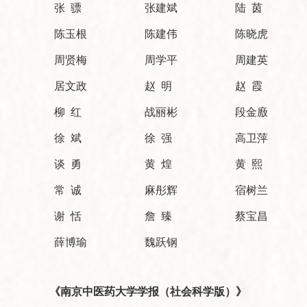
张 骠
张建斌
陆 茵
陈玉根
陈建伟
陈晓虎
周贤梅
周学平
周建英
居文政
赵 明
赵 霞
柳 红
战丽彬
段金廒
徐 斌
徐 强
高卫萍
谈 勇
黄 煌
黄 熙
常 诚
麻彤辉
宿树兰
谢 恬
詹 臻
蔡宝昌
薛博瑜
魏跃钢
《南京中医药大学学报（社会科学版）》