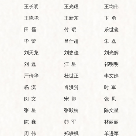
王长明
王光耀
王均伟
王晓骁
王新东
卞 勇
田 磊
付 琨
乐世俊
毕 蕾
吕仕超
朱 磊
刘天龙
刘史佳
刘光辉
刘 鑫
江 星
祁明明
严倩华
杜世正
李文婷
杨 潇
肖洪贺
时 军
闵 文
宋 卿
张 凤
张 星
张毅楠
陈文星
陈 巍
茆 军
林丽丽
周 伟
郑轶枫
单进军