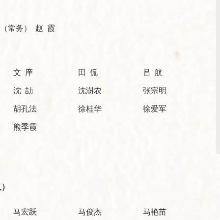
光（常务） 赵 霞
文 庠
田 侃
吕 航
沈 劼
沈澍农
张宗明
胡孔法
徐桂华
徐爱军
熊季霞
人）
马宏跃
马俊杰
马艳苗