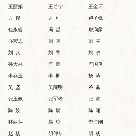
王丽娟
王若宁
王金环
方 樑
尹 刚
卢圣锋
包永睿
冯 哲
邢润麟
乔宏志
刘 晓
刘 睿
刘 兵
刘 果
刘 晓
孙大林
严 辉
严国俊
李存玉
李 柳
杨 涛
吴 坚
吴薛明
谷 鑫
张玉佩
张军峰
张 沛
陈 姣
陈 晨
陈 潇
林丽萍
易 琼
季海刚
赵 杨
胡仲冬
胡 杨