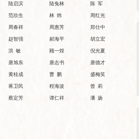
陆启滨
陆兔林
陈 军
范欣生
林 炜
周红光
周春祥
周惠芳
郑仕中
赵智强
郝海平
胡立宏
洪 敏
顾一煌
倪光夏
唐旭东
唐志书
唐德才
黄桂成
曹 鹏
盛梅笑
蒋卫民
程海波
曾 莉
蔡定芳
谭仁祥
潘 扬