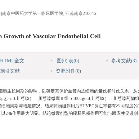
3]南京中医药大学第一临床医学院, 江苏南京210046
n Growth of Vascular Endothelial Cell
HTML全文
图
(0)
表
(0)
参考文献
(3)
施引文献
资源附件
(0)
C细胞生长周期的影响，以确定其保护血管内皮细胞的量效和时效关系，从
／mL川芎嗪）；川芎嗪微囊Ⅱ组（180μg/mL川芎嗪）；川芎嗪药物组（9
细胞周期与增殖情况。结果药物组作用后HUVEC凋亡率都有不同程度的
C。以24h作用最为明显。结论微囊剂型的绥释累积作用可能与顺应并促进