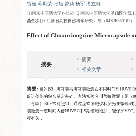
钱丽 蒋凤荣 张旭 曾莉 杨军 潘立群
[1]南京中医药大学科技处 [2]南京中医药大学基础医学院 [
基金项目:
江苏省高校自然科学研究计划（04KJB360101）
Effect of Chuanxiongzine Microcapsule o
摘要
摘要
相关文章
摘要:
目的探讨川芎嗪与川芎嗪微囊在不同时间对HUVE
促进创伤的愈合奠定基础。方法实验分川芎嗪微囊Ⅰ组（90μg
川芎嗪）和正常对照组。通过流式细胞仪和荧光显微镜测定
嗪微囊一定时间内使HUVEC中S期细胞增加，能保护VE
程有关．