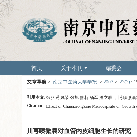
首页
关于本刊
编委会
文章导航
>
南京中医药大学学报
>
2007
>
23(3)
: 1
引用本文:
钱丽 蒋凤荣 张旭 曾莉 杨军 潘立群. 川芎嗪微囊对血管
Citation:
Effect of Chuanxiongzine Microcapsule on Growth o
川芎嗪微囊对血管内皮细胞生长的研究