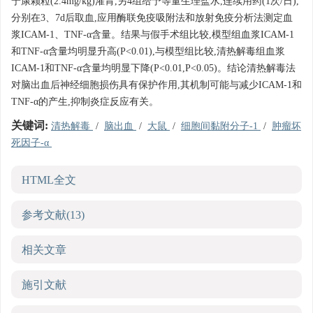
宁康颗粒(2.4mg/kg)灌胃,另4组给予等量生理盐水,连续用药(1次/日),
分别在3、7d后取血,应用酶联免疫吸附法和放射免疫分析法测定血
浆ICAM-1、TNF-α含量。结果与假手术组比较,模型组血浆ICAM-1
和TNF-α含量均明显升高(P<0.01),与模型组比较,清热解毒组血浆
ICAM-1和TNF-α含量均明显下降(P<0.01,P<0.05)。结论清热解毒法
对脑出血后神经细胞损伤具有保护作用,其机制可能与减少ICAM-1和
TNF-α的产生,抑制炎症反应有关。
关键词:
清热解毒
/
脑出血
/
大鼠
/
细胞间黏附分子-1
/
肿瘤坏
死因子-α
HTML全文
参考文献
(13)
相关文章
施引文献