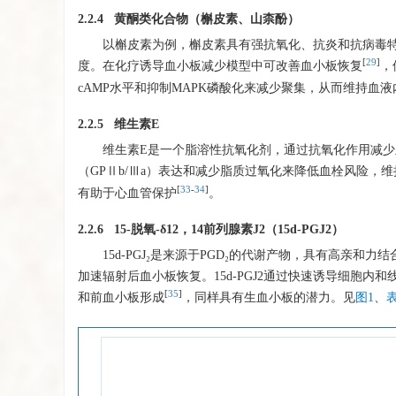
2.2.4 黄酮类化合物（槲皮素、山柰酚）
以槲皮素为例，槲皮素具有强抗氧化、抗炎和抗病毒
[
29
]
度。在化疗诱导血小板减少模型中可改善血小板恢复
，
cAMP水平和抑制MAPK磷酸化来减少聚集，从而维持血
2.2.5 维生素E
维生素E是一个脂溶性抗氧化剂，通过抗氧化作用减少
（GPⅡb/Ⅲa）表达和减少脂质过氧化来降低血栓风险，
[
33
-
34
]
有助于心血管保护
。
2.2.6 15-脱氧-δ12，14前列腺素J2（15d-PGJ2）
15d-PGJ₂是来源于PGD₂的代谢产物，具有高亲和
加速辐射后血小板恢复。15d-PGJ2通过快速诱导细胞内
[
35
]
和前血小板形成
，同样具有生血小板的潜力。见
图1
、
表