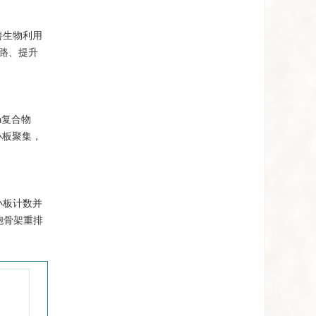
善生物利用
通路、提升
a复合物
小板聚集，
小板计数并
胞骨架重排