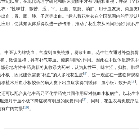
0世纪以后，在现代药理学研究和临床实践中才被明确和重视，并被《全
花生衣：“性味甘、微苦、涩，平。止血、散瘀、消肿。用于血友病、类血友
肿出血，胃、肠、肺、子宫等出血。”标志着花生衣在全国范围内的早期认
究及应用，使其知识体系得以进一步传播，推动了花生衣从民间经验到现代
断。中医认为脾统血，气虚则血失统摄，易致出血。花生红衣通过补益脾
平和，微偏温和，具有补气养血、健脾润肺的作用。因此在中医体质辨识
。部分地方性中药典籍将其收录为药材，认为其性平、味甘涩，归脾、肺
[
8
]
小板，因此建议需要“补血”的人多吃花生皮
。这一观点在一些临床观
[
9
]
髓移植术后血小板较低的病人皮下出血症状得到缓解，血小板计数升高
皮还可以配合其他中药乃至化学药物共同作用应对低血小板病症。以花生
[
3
]
口服液对于血小板下降症状有明显的恢复作用
。同时，花生衣与免疫疗法
[
10
]
拥有广阔前景
。