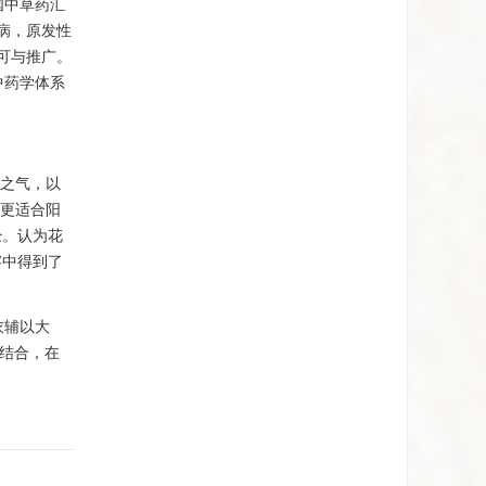
国中草药汇
病，原发性
可与推广。
中药学体系
胃之气，以
中更适合阳
经。认为花
察中得到了
。
衣辅以大
结合，在