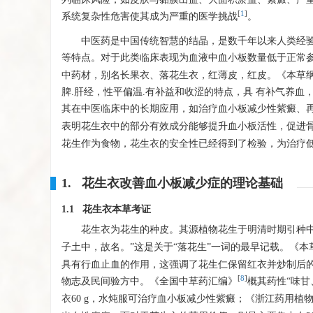
[
1
]
系统复杂性危害使其成为严重的医学挑战
。
中医药是中国传统智慧的结晶，是数千年以来人类经
等特点。对于此类临床表现为血液中血小板数量低于正常
中药材，别名长果衣、落花生衣，红薄皮，红皮。《本草纲
脾.肝经，性平偏温.有补益和收涩的特点，具 有补气养
其在中医临床中的长期应用，如治疗血小板减少性紫癜、
表明花生衣中的部分有效成分能够提升血小板活性，促进
花生作为食物，花生衣的安全性已经得到了检验，为治疗
1. 花生衣改善血小板减少症的理论基础
1.1 花生衣本草考证
花生衣为花生的种皮。其源植物花生于明清时期引种
子土中，故名。”这是关于“落花生”一词的最早记载。《本
具有行血止血的作用，这强调了花生仁保留红衣并炒制后
[
8
]
物志及民间验方中。《全国中草药汇编》
概其药性“味甘
衣60 g，水炖服可治疗血小板减少性紫癜；《浙江药用植