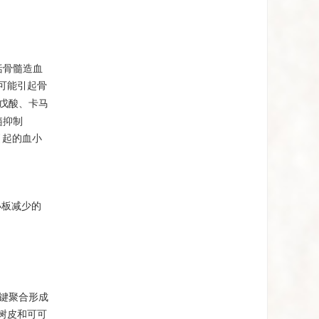
括骨髓造血
可能引起骨
戊酸、卡马
髓抑制
引起的血小
小板减少的
碳键聚合形成
树皮和可可