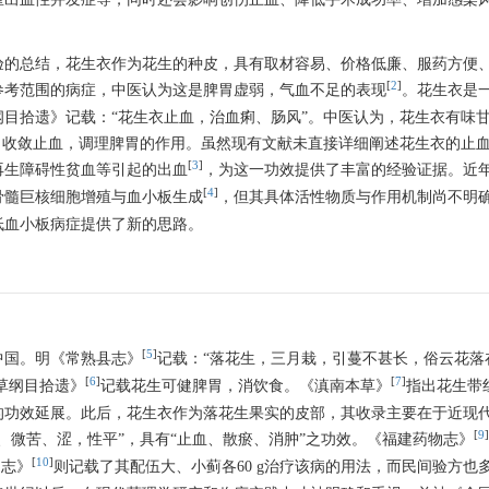
验的总结，花生衣作为花生的种皮，具有取材容易、价格低廉、服药方便
[
2
]
参考范围的病症，中医认为这是脾胃虚弱，气血不足的表现
。花生衣是
目拾遗》记载：“花生衣止血，治血痢、肠风”。中医认为，花生衣有味
血，收敛止血，调理脾胃的作用。虽然现有文献未直接详细阐述花生衣的止
[
3
]
再生障碍性贫血等引起的出血
，为这一功效提供了丰富的经验证据。近
[
4
]
骨髓巨核细胞增殖与血小板生成
，但其具体活性物质与作用机制尚不明
低血小板病症提供了新的思路。
[
5
]
中国。明《常熟县志》
记载：“落花生，三月栽，引蔓不甚长，俗云花落
[
6
]
[
7
]
草纲目拾遗》
记载花生可健脾胃，消饮食。《滇南本草》
指出花生带红
的功效延展。此后，花生衣作为落花生果实的皮部，其收录主要在于近现
[
9
]
、微苦、涩，性平”，具有“止血、散瘀、消肿”之功效。《福建药物志》
[
10
]
物志》
则记载了其配伍大、小蓟各60 g治疗该病的用法，而民间验方也