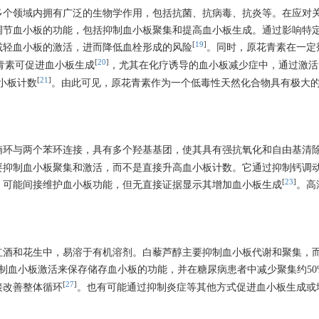
多个领域内拥有广泛的生物学作用，包括抗菌、抗病毒、抗炎等。在应对
调节血小板的功能，包括抑制血小板聚集和提高血小板生成。通过影响特
[
19
]
减轻血小板的激活，进而降低血栓形成的风险
。同时，原花青素在一定
[
20
]
青素可促进血小板生成
，尤其在化疗诱导的血小板减少症中，通过激活
[
21
]
血小板计数
。由此可见，原花青素作为一个低毒性天然化合物具有极大
喃环与两个苯环连接，具有多个羟基基团，使其具有强抗氧化和自由基清
要抑制血小板聚集和激活，而不是直接升高血小板计数。它通过抑制钙调
[
23
]
活，可能间接维护血小板功能，但无直接证据显示其增加血小板生成
。高
红酒和花生中，易溶于有机溶剂。白藜芦醇主要抑制血小板代谢和聚集，
抑制血小板激活来保存储存血小板的功能，并在糖尿病患者中减少聚集约50
[
27
]
接改善整体循环
。也有可能通过抑制炎症等其他方式促进血小板生成或