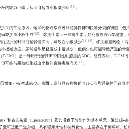
[
11
]
小板的能力下降，从而引起血小板减少症
。
减少症的常见原因。这些药物通常通过非特异性抑制快速分裂的细胞（包
[
12
]
进而减少血小板生成
。②抗生素：一些抗生素，如利奈唑胺和氯霉素，
[
13
-
14
]
疗丙型肝炎时可引起骨髓抑制，导致血小板减少
。④抗癫痫药物：丙
血小板减少症。虽然通常是轻度或中度减少，但偶尔也可能导致严重的骨
T-DM1）是一种用于治疗HER2阳性乳腺癌的ADC。研究表明，T-DM1
[
17
]
，但可能与巨核细胞或血小板的直接毒性有关
。
能导致血小板生成减少。然而，目前鲜有直接靶向TPO信号通路并导致血
。
n）和表儿茶素（Epicatechin）及其没食子酸酯作为基本单元，通过碳-
子量可达数千道尔顿，具有强亲水性和抗氧化性，主要存在于葡萄籽、松