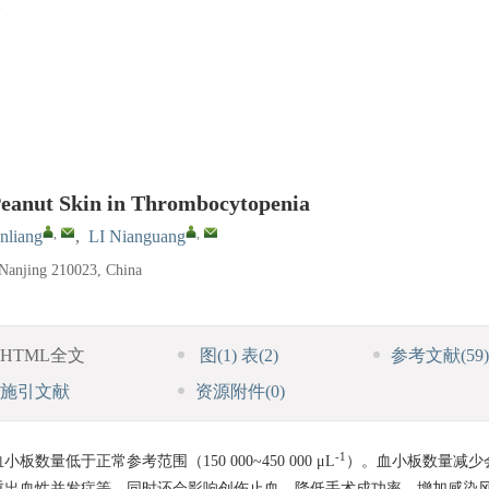
 Peanut Skin in Thrombocytopenia
,
,
nliang
,
LI Nianguang
 Nanjing 210023, China
HTML全文
图
(1)
表
(2)
参考文献
(59)
施引文献
资源附件
(0)
-1
低于正常参考范围（150 000~450 000 μL
）。血小板数量减少
重出血性并发症等，同时还会影响创伤止血、降低手术成功率、增加感染