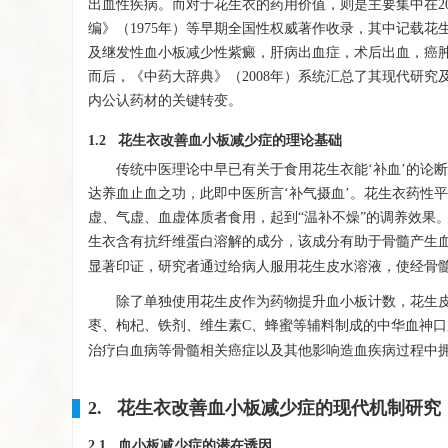
出血性疾病。而对于花生衣的药用价值，则是主要集中在2
编》（1975年）等早期全国性权威著作收录，其中记载
及继发性血小板减少性紫癜，肝病出血症，术后出血，癌
而后，《中药大辞典》（2008年）系统汇总了其现代研
内公认药材的关键转变。
1.2 花生衣改善血小板减少症的理论基础
传统中医理论中早已有关于食用花生衣能‘补血’的论
达养血止血之功，此即中医所言‘补气摄血’。花生衣药性
虚、气虚、血虚体质者食用，起到“温补不燥”的调养效果
生衣含有抗纤维蛋白溶解的成分，该成分有助于骨髓产生血
显著印证，研究者通过给病人服用花生皮水溶液，使经骨
除了单独使用花生皮作为药物提升血小板计数，花生
枣、枸杞、铁剂、维生素C、蜂蜜等辅料制成的中华血神
治疗白血病等骨髓相关癌症以及其他影响造血疾病过程中
2. 花生衣改善血小板减少症的现代机制研究
2.1 血小板减少症的潜在诱因