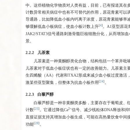
中。这些植物化学物质对人类有益，目前，已有报道其在
计数异常相关病症中也有不可替代的作用，原花青素可以
导通路，比如降低血小板内钙离子浓度，原花青素能够率
[
4
]
够缓解低血小板病症，使血小板计数上升
。A1亚型原花
JAK2/STAT3信号通路刺激骨髓巨核细胞分化，从而增加
景。
2.2.2 儿茶素
儿茶素是一种黄酮醇类化合物，结构包括一个苯并吡
儿茶素对于低血小板症状也有一定的改善能力。儿茶素主
生四烯酸（AA）代谢和TXA2形成来减少血小板过度激
[
24
]
激某些亚型聚集，但整体为抗血小板作用
。
2.2.3 白藜芦醇
白藜芦醇是一种非黄酮类多酚，主要存在于葡萄皮、
[
25
]
2+
计数
。它通过降低Ca
信号、减少线粒体DNA释放和
直接证据支持其增加血小板生成，可能在高热量饮食中间
[
28
]
功能
。