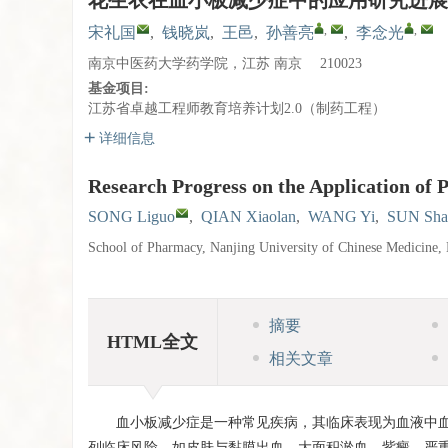
花生衣在血小板减少症中的应用研究进展
,
,
宋礼国
,
钱晓岚
,
王邑
,
孙善亮
,
李念光
南京中医药大学药学院，江苏 南京 210023
基金项目:
江苏省卓越工程师教育培养计划2.0（制药工程）
详细信息
Research Progress on the Application of
SONG Liguo
,
QIAN Xiaolan
,
WANG Yi
,
SUN Sha
School of Pharmacy, Nanjing University of Chinese Medicine,
摘要
HTML全文
相关文章
血小板减少症是一种常见疾病，其临床表现为血液中血小板数量
列临床风险，如皮肤与黏膜出血、大面积淤血、紫癜、严