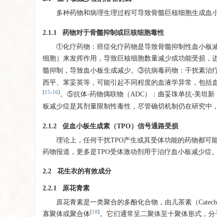
多种药物和病理生理过程可导致骨髓巨核细胞生成血
2.1.1 药物对于骨髓抑制或巨核细胞毒性
①化疗药物：癌症化疗药物是导致骨髓抑制性血小板
细胞）来发挥作用，导致巨核细胞数量减少或功能受损，
髓抑制，导致血小板生成减少。③抗病毒药物：干扰素治
西平、苯妥英等，可能引起不同程度的血液学异常，包括
[
15
-
16
]
。⑤抗体-药物偶联物（ADC）：曲妥珠单抗-美坦新（
板减少症是其剂量限制性毒性，尽管确切机制仍在研究中
2.1.2 促血小板生成素（TPO）信号通路受损
理论上，任何干扰TPO产生或其受体功能的药物都可
药物报道，更多是TPO受体激动剂用于治疗血小板减少症
2.2 花生衣的有效成分
2.2.1 原花青素
原花青素是一类聚合的多酚化合物，由儿茶素（Catechi
[
18
]
寡聚体或聚合体
。它们通常呈二聚体至十聚体形式，分