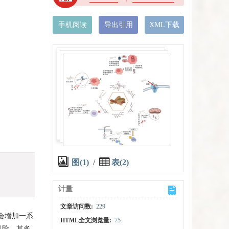
手机阅读
导出引用
XML下载
图(1)
/
表(2)
计量
文章访问数:
229
会增加一系
HTML全文浏览量:
75
风险。其多