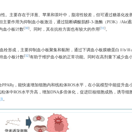
特性。主要存在于洋葱、苹果和茶叶中，脂溶性较差，但可通过糖基化改
但主要作用为抑制血小板激活，通过阻断磷酸肌醇-3-激酶（PI3K）/Akt
[
30
]
[
31
]
液内血小板计数
。同时，其在抗栓方面也有较大的作用
。
血栓形成，主要抑制血小板聚集和黏附，通过下调血小板膜糖蛋白Ⅱb/Ⅲ
[
32
]
维持血小板计数
有助于维护血小板的正常功能。同时在高剂量下减少血
力结合PPARγ，能快速增加细胞内和线粒体ROS水平，在小鼠模型中能提升血
和线粒体中ROS水平升高，增加DNA多倍体化，促进巨核细胞成熟，诱导细
1
。