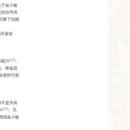
关于血小板
定的信号传
剂量下也能
的开发前
[
22
]
除能力
。
动、降低花
浓度时可刺
而不是升高
[
26
]
%
。无
增强血小板