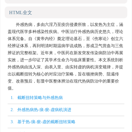
HTML全文
外感热病，多由六淫乃至疫疠侵袭所致，以发热为主症，涵
盖现代医学多种感染性疾病。中医治疗外感热病历史悠久，理论
体系完备。自《黄帝内经》奠定理论基石，至《伤寒论》创立六
经辨证体系，再到明清时期温病学说成熟，形成卫气营血与三焦
辨证的完整框架。近年来，中医药在新发突发传染病防治中再展
实效，进一步印证了其学术生命力与临床重要性。本文系统剖析
外感热病由浅入深、由表入里、由实转虚的病机演变规律，并提
出以截断扭转为核心的对应治疗策略，旨在顿挫病势、阻遏传
变、改善预后，彰显中医整体辨治在现代热病防治中的重要价
值。
1. 截断扭转策略与外感热病
2. 外感热病热-痰-瘀-虚病机演进
3. 基于热-痰-瘀-虚的截断扭转策略