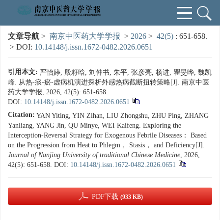
文章导航
>
南京中医药大学学报
>
2026
>
42(5)
: 651-658.
> DOI:
10.14148/j.issn.1672-0482.2026.0651
引用本文:
严怡婷, 殷籽晗, 刘仲书, 朱平, 张彦亮, 杨进, 瞿旻晔, 魏凯
峰. 从热-痰-瘀-虚病机演进探析外感热病截断扭转策略[J]. 南京中医
药大学学报, 2026, 42(5): 651-658.
DOI:
10.14148/j.issn.1672-0482.2026.0651
Citation:
YAN Yiting, YIN Zihan, LIU Zhongshu, ZHU Ping, ZHANG
Yanliang, YANG Jin, QU Minye, WEI Kaifeng. Exploring the
Interception-Reversal Strategy for Exogenous Febrile Diseases： Based
on the Progression from Heat to Phlegm， Stasis， and Deficiency[J].
Journal of Nanjing University of traditional Chinese Medicine
, 2026,
42(5): 651-658.
DOI:
10.14148/j.issn.1672-0482.2026.0651
PDF下载
(933 KB)