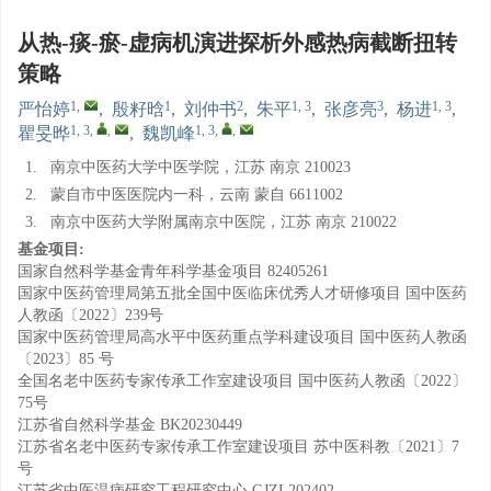
从热-痰-瘀-虚病机演进探析外感热病截断扭转
策略
1
,
1
2
1, 3
3
1, 3
严怡婷
,
殷籽晗
,
刘仲书
,
朱平
,
张彦亮
,
杨进
,
1, 3
,
,
1, 3
,
,
瞿旻晔
,
魏凯峰
1.
南京中医药大学中医学院，江苏 南京 210023
2.
蒙自市中医医院内一科，云南 蒙自 6611002
3.
南京中医药大学附属南京中医院，江苏 南京 210022
基金项目:
国家自然科学基金青年科学基金项目
82405261
国家中医药管理局第五批全国中医临床优秀人才研修项目
国中医药
人教函〔2022〕239号
国家中医药管理局高水平中医药重点学科建设项目
国中医药人教函
〔2023〕85 号
全国名老中医药专家传承工作室建设项目
国中医药人教函〔2022〕
75号
江苏省自然科学基金
BK20230449
江苏省名老中医药专家传承工作室建设项目
苏中医科教〔2021〕7
号
江苏省中医温病研究工程研究中心
GJZL202402