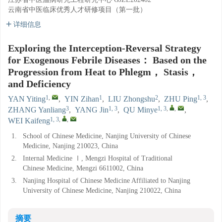
云南省中医临床优秀人才研修项目（第一批）
详细信息
Exploring the Interception-Reversal Strategy
for Exogenous Febrile Diseases： Based on the
Progression from Heat to Phlegm， Stasis，
and Deficiency
1
,
1
2
1, 3
YAN Yiting
,
YIN Zihan
,
LIU Zhongshu
,
ZHU Ping
,
3
1, 3
1, 3
,
,
ZHANG Yanliang
,
YANG Jin
,
QU Minye
,
1, 3
,
,
WEI Kaifeng
1.
School of Chinese Medicine, Nanjing University of Chinese
Medicine, Nanjing 210023, China
2.
Internal Medicine Ⅰ, Mengzi Hospital of Traditional
Chinese Medicine, Mengzi 6611002, China
3.
Nanjing Hospital of Chinese Medicine Affiliated to Nanjing
University of Chinese Medicine, Nanjing 210022, China
摘要