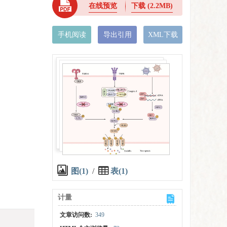
在线预览
下载
(2.2MB)
手机阅读
导出引用
XML下载
图(1)
/
表(1)
计量
文章访问数:
349