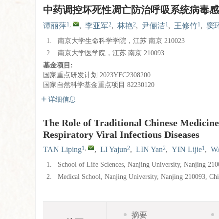
中药调控坏死性凋亡防治呼吸系统病毒感
1
,
2
2
1
1
谭丽萍
,
李亚军
,
林艳
,
尹俪洁
,
王修竹
,
窦
1.
南京大学生命科学学院，江苏 南京 210023
2.
南京大学医学院，江苏 南京 210093
基金项目:
国家重点研发计划
2023YFC2308200
国家自然科学基金重点项目
82230120
详细信息
The Role of Traditional Chinese Medicine
Respiratory Viral Infectious Diseases
1
,
2
2
1
TAN Liping
,
LI Yajun
,
LIN Yan
,
YIN Lijie
,
W
1.
School of Life Sciences, Nanjing University, Nanjing 21
2.
Medical School, Nanjing University, Nanjing 210093, Ch
摘要