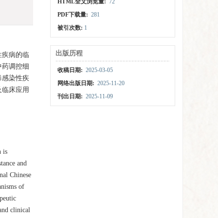
HTML全文浏览量:
72
PDF下载量:
281
被引次数:
1
出版历程
性疾病的临
中药调控细
收稿日期:
2025-03-05
毒感染性疾
网络出版日期:
2025-11-20
及临床应用
刊出日期:
2025-11-09
 is
istance and
onal Chinese
anisms of
peutic
and clinical