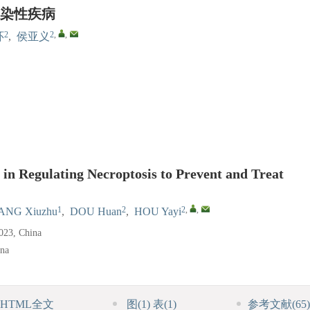
染性疾病
2
2
,
,
环
,
侯亚义
 in Regulating Necroptosis to Prevent and Treat
1
2
2
,
,
ANG Xiuzhu
,
DOU Huan
,
HOU Yayi
0023, China
ina
HTML全文
图
(1)
表
(1)
参考文献
(65)