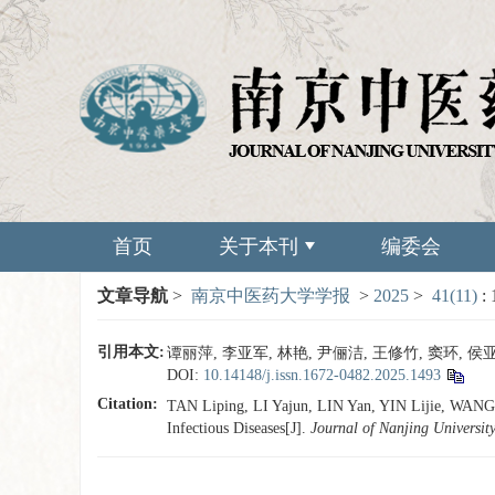
首页
关于本刊
编委会
文章导航
>
南京中医药大学学报
>
2025
>
41(11)
:
引用本文:
谭丽萍, 李亚军, 林艳, 尹俪洁, 王修竹, 窦环, 侯亚
DOI:
10.14148/j.issn.1672-0482.2025.1493
Citation:
TAN Liping, LI Yajun, LIN Yan, YIN Lijie, WANG X
Infectious Diseases[J].
Journal of Nanjing University