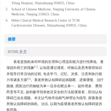
Yiling Hospital, Shijiazhuang 050035, China
5.
School of Chinese Medicine, Nanjing University of Chinese
Medicine, Nanjing 210023, China
6.
Hebei Clinical Medical Research Center of TCM
Cardiovascular Diseases, Shijiazhuang 050035, China
摘要
HTML全文
衰老是指机体对环境的生理和心理适应能力进行性降低、逐
[
1
]
渐趋向死亡的现象
, 认知是通过感觉、经验以及思考获得知识
并指导日常活动的过程, 包含学习、记忆、决策、注意和执行能
[
2
]
力等诸多方面
。衰老所致认知障碍起病隐匿、进展缓慢、治疗
困难, 西医治疗药物较为单一且存在靶点单一、副作用多、费用
昂贵等不足, 故积极寻找有效且安全的方法延缓衰老，防治认知
障碍已迫在眉睫。本文以气络学说精气神理论为指导, 探索衰老
所致认知障碍的病机、治法, 以期为延缓衰老所致认知障碍提供
新思路。