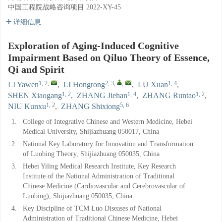
中国工程院战略咨询项目
2022-XY-45
详细信息
Exploration of Aging-Induced Cognitive
Impairment Based on Qiluo Theory of Essence,
Qi and Spirit
1, 2
,
2, 3
,
,
1, 4
LI Yawen
,
LI Hongrong
,
LU Xuan
,
1, 2
1, 4
1, 2
SHEN Xiaogang
,
ZHANG Jiehan
,
ZHANG Runtao
,
1, 2
5, 6
NIU Kunxu
,
ZHANG Shixiong
1.
College of Integrative Chinese and Western Medicine, Hebei
Medical University, Shijiazhuang 050017, China
2.
National Key Laboratory for Innovation and Transformation
of Luobing Theory, Shijiazhuang 050035, China
3.
Hebei Yiling Medical Research Institute, Key Research
Institute of the National Administration of Traditional
Chinese Medicine (Cardiovascular and Cerebrovascular of
Luobing), Shijiazhuang 050035, China
4.
Key Discipline of TCM Luo Diseases of National
Administration of Traditional Chinese Medicine, Hebei