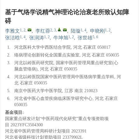
基于气络学说精气神理论论治衰老所致认知障
碍
1, 2
,
2, 3
,
,
1, 4
1, 2
李雅文
,
李红蓉
,
陆璇
,
申晓刚
,
1, 4
1, 2
1, 2
5, 6
张洁晗
,
张润涛
,
牛坤旭
,
张世雄
1.
河北医科大学中西医结合学院, 河北 石家庄 050017
2.
络病理论创新转化全国重点实验室, 河北 石家庄 050035
3.
河北以岭医药研究院, 国家中医药管理局重点研究室(心
脑血管络病), 河北 石家庄 050035
4.
河北以岭医院国家中医药管理局中医络病学重点学科, 河
北 石家庄 050035
5.
南京中医药大学中医学院, 江苏 南京 210023
6.
河北省中医心血管疾病临床医学研究中心, 河北 石家庄
050035
基金项目:
国家重点研发计划“中医药现代化研究”重点专项资助项
目
2023YFC3504300
河北省中医药管理局科研计划项目
2023391
河北省省级科技计划资助项目
23379902L