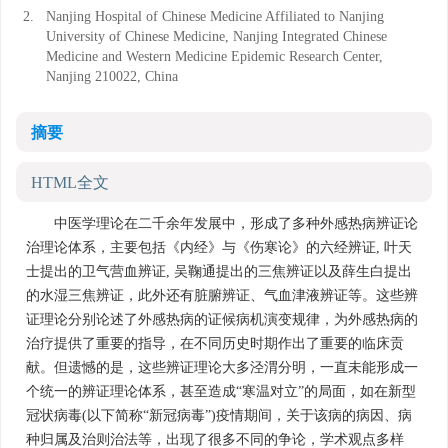
2.
Nanjing Hospital of Chinese Medicine Affiliated to Nanjing
University of Chinese Medicine, Nanjing Integrated Chinese
Medicine and Western Medicine Epidemic Research Center,
Nanjing 210022, China
摘要
HTML全文
中医学理论在二千余年发展中，形成了多种外感热病辨证论
治理论体系，主要包括《内经》与《伤寒论》的六经辨证, 叶天
士提出的卫气营血辨证, 吴鞠通提出的三焦辨证以及薛生白提出
的水湿三焦辨证，此外还有脏腑辨证、气血津液辨证等。这些辨
证理论分别论述了外感热病的证候病机演变规律，为外感热病的
治疗提供了重要的指导，在不同历史时期作出了重要的临床贡
献。但遗憾的是，这些辨证理论大多泾渭分明，一直未能形成一
个统一的辨证理论体系，甚至造成“寒温对立”的局面，如在新型
冠状病毒(以下简称“新冠病毒”)疫情期间，关于该病的病因、病
种归属及治则治法等，出现了很多不同的争论，学术观点多样