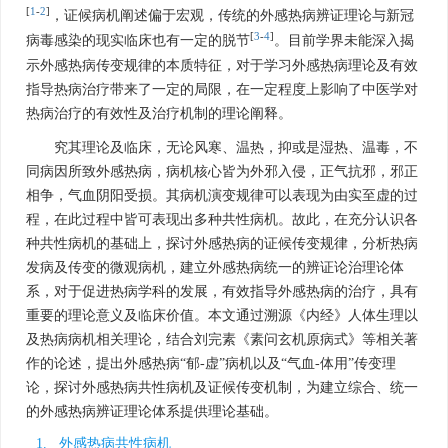
[
1
-
2
]
，证候病机阐述偏于宏观，传统的外感热病辨证理论与新冠
[
3
-
4
]
病毒感染的现实临床也有一定的脱节
。目前学界未能深入揭
示外感热病传变规律的本质特征，对于学习外感热病理论及有效
指导热病治疗带来了一定的局限，在一定程度上影响了中医学对
热病治疗的有效性及治疗机制的理论阐释。
究其理论及临床，无论风寒、温热，抑或是湿热、温毒，不
同病因所致外感热病，病机核心皆为外邪入侵，正气抗邪，邪正
相争，气血阴阳受损。其病机演变规律可以表现为由实至虚的过
程，在此过程中皆可表现出多种共性病机。故此，在充分认识各
种共性病机的基础上，探讨外感热病的证候传变规律，分析热病
发病及传变的微观病机，建立外感热病统一的辨证论治理论体
系，对于促进热病学科的发展，有效指导外感热病的治疗，具有
重要的理论意义及临床价值。本文通过溯源《内经》人体生理以
及热病病机相关理论，结合刘完素《素问玄机原病式》等相关著
作的论述，提出外感热病“郁-虚”病机以及“气血-体用”传变理
论，探讨外感热病共性病机及证候传变机制，为建立综合、统一
的外感热病辨证理论体系提供理论基础。
1. 外感热病共性病机