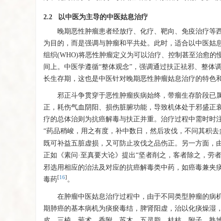
2.2 以中医为主导的中医姑息治疗
晚期恶性肿瘤患者经放疗、化疗、靶向、免疫治疗等
为目的，而是强调与肿瘤和平共处。此时，适合以中医姑息
组织(WHO)将恶性肿瘤定义为可以治疗、控制甚至治愈
间上。中医学遵循“整体观念”，强调通过扶正祛邪、整体
长生存期，这也是中医针对晚期恶性肿瘤姑息治疗的特色
邪正斗争贯穿于恶性肿瘤疾病始终，带瘤生存阶段已
正，耗伤气血阴阳、损伤脏腑功能，导致机体处于邪盛正
疗的总体治则为抗癌解毒与扶正并重。治疗过程中需时时
“药品稍峻，用之有度，补中数日，然后攻伐，不问其积去
既可补益五脏虚损，又可防止攻伐之品伤正。另一方面，
正如《素问·至真要大论》提出“坚者削之，客者除之，劳
邪选用相应的治法及对应的抗癌解毒类中药，如癌毒兼夹
[
16
]
毒药
。
在肿瘤中医姑息治疗过程中，由于不同类型肿瘤的病
期肺癌的基本病机为痰瘀毒结，脾肾阳虚，治以化痰燥湿
皮、三棱、莪术、香附、苏木、五灵脂、桂枝、附子、熟