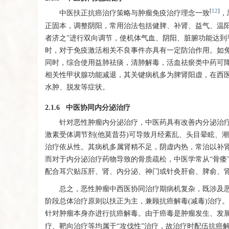
[
12
]
中医扶正抗癌治疗策略与肿瘤免疫治疗理念一致
，
正固本，调整阴阳，常用治法包括健脾、补肾、益气、温
者济之”进行双向调节，使机体气血、阴阳、脏腑功能达
时，对于免疫激活相关不良事件亦具有一定防治作用。如
同时，综合使用益肺祛痰，清肺解毒，活血祛瘀类中药可
相关性甲状腺功能减退，其关键病机多为脾肾阳虚，在西
水肿、脱发等症状。
2.1.6 中医协同内分泌治疗
针对恶性肿瘤内分泌治疗，中医药具有改善内分泌治
激素受体调节剂(他莫昔芬)可导致月经紊乱、头目晕眩、
治疗依从性。其病机多属肾精不足，阴虚内热，常治以补
而对于内分泌治疗药物导致的骨质疏松，中医学常从“骨痿
配合耳穴贴压肝、肾、内分泌、神门或针灸肝俞、脾俞、
总之，恶性肿瘤中西医协同治疗期病机复杂，既涉及
阶段总体治疗原则以扶正为主，兼顾抗癌解毒(减毒)治疗
针对肿瘤本身亦进行抗癌解毒。由于癌毒是肿瘤发生、发
疗、靶向治疗等均属于“攻伐性”治疗，故治疗时配伍抗癌