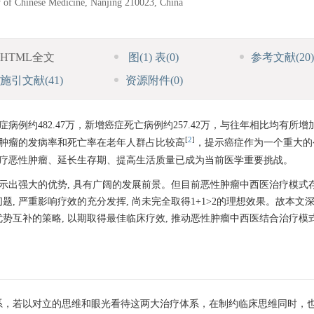
ty of Chinese Medicine, Nanjing 210023, China
HTML全文
图
(1)
表
(0)
参考文献
(20)
施引文献
(41)
资源附件
(0)
症病例约482.47万，新增癌症死亡病例约257.42万，与往年相比均有所增
[
2
]
性肿瘤的发病率和死亡率在老年人群占比较高
，提示癌症作为一个重大的
疗恶性肿瘤、延长生存期、提高生活质量已成为当前医学重要挑战。
显示出强大的优势, 具有广阔的发展前景。但目前恶性肿瘤中西医治疗模式
, 严重影响疗效的充分发挥, 尚未完全取得1+1>2的理想效果。故本文
势互补的策略, 以期取得最佳临床疗效, 推动恶性肿瘤中西医结合治疗模
系，若以对立的思维和眼光看待这两大治疗体系，在制约临床思维同时，