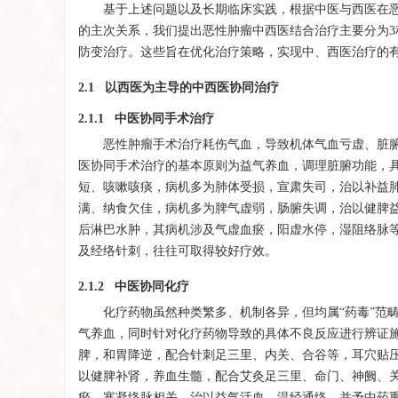
基于上述问题以及长期临床实践，根据中医与西医在
的主次关系，我们提出恶性肿瘤中西医结合治疗主要分为
防变治疗。这些旨在优化治疗策略，实现中、西医治疗的
2.1 以西医为主导的中西医协同治疗
2.1.1 中医协同手术治疗
恶性肿瘤手术治疗耗伤气血，导致机体气血亏虚、脏
医协同手术治疗的基本原则为益气养血，调理脏腑功能，
短、咳嗽咳痰，病机多为肺体受损，宣肃失司，治以补益
满、纳食欠佳，病机多为脾气虚弱，肠腑失调，治以健脾
后淋巴水肿，其病机涉及气虚血瘀，阳虚水停，湿阻络脉
及经络针刺，往往可取得较好疗效。
2.1.2 中医协同化疗
化疗药物虽然种类繁多、机制各异，但均属“药毒”范
气养血，同时针对化疗药物导致的具体不良反应进行辨证
脾，和胃降逆，配合针刺足三里、内关、合谷等，耳穴贴
以健脾补肾，养血生髓，配合艾灸足三里、命门、神阙、
瘀，寒凝络脉相关，治以益气活血，温经通络，并予中药