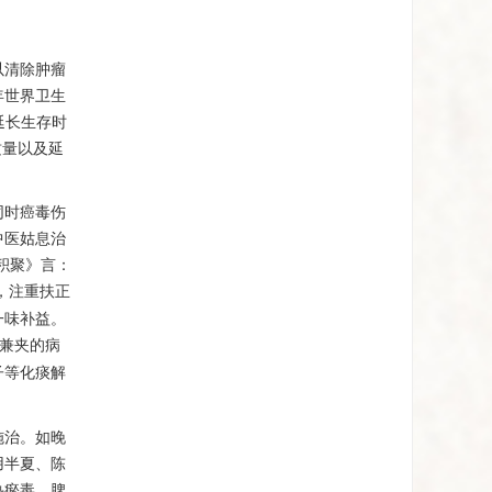
以清除肿瘤
年世界卫生
延长生存时
质量以及延
同时癌毒伤
中医姑息治
积聚》言：
，注重扶正
一味补益。
兼夹的病
子等化痰解
施治。如晚
用半夏、陈
热瘀毒，脾