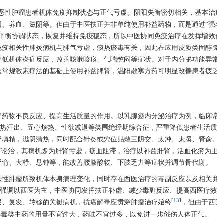
恶性肿瘤患者机体免疫抑制状态与正气亏虚、阴阳失衡密切相关，基本治
阳、养血、滋阴等。但由于中医扶正并非单纯使用补益药物，而是通过“强
到平衡协调状态，恢复并维持免疫稳态，所以中医协同免疫治疗在发挥增效
免疫相关性肺炎病机与肺气亏虚，痰热瘀毒有关，因此在应用皮质类固醇
降低机体炎症反应，改善咳嗽咳痰、气喘憋闷等症状。对于内分泌功能异
医常规激素疗法的基础上使用补益脾肾，温阳散寒方药可明显改善患者疲
疗药物不良反应、提高生活质量的作用。以乳腺癌内分泌治疗为例，临床
潮热汗出、五心烦热、性欲减退等类围绝经期综合征，严重降低患者生活
肾填精，滋阴清热，同时配合针灸或穴位贴敷三阴交、太冲、太溪、肾俞
”论治，其病机多为肝肾亏虚，瘀血阻滞，治疗以补益肝肾，活血化瘀为
肾俞、大杼、悬钟等，能改善腰膝酸软、下肢乏力等症状并调节骨代谢。
恶性肿瘤所致机体本身病理变化，同时存在西医治疗的毒副反应以及相关
。强调以西医为主，中医协同发挥扶正补虚、减少毒副反应、提高西医疗
[
13
]
展、复发、转移的关键病机，抗癌解毒应贯穿肿瘤治疗始终
，但由于西
解毒类中药的用量不宜过大，药味不宜过多，以免进一步戗伤人体正气。