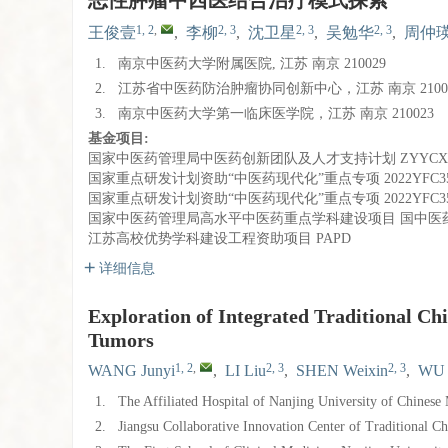
恶性肿瘤中西医结合治疗模式探索
1, 2
,
2, 3
2, 3
2, 3
王俊壹
,
李柳
,
沈卫星
,
吴勉华
,
周仲
1.
南京中医药大学附属医院, 江苏 南京 210029
2.
江苏省中医药防治肿瘤协同创新中心，江苏 南京 2100
3.
南京中医药大学第一临床医学院，江苏 南京 210023
基金项目:
国家中医药管理局中医药创新团队及人才支持计划
ZYYCXT
国家重点研发计划资助“中医药现代化”重点专项
2022YFC3
国家重点研发计划资助“中医药现代化”重点专项
2022YFC3
国家中医药管理局高水平中医药重点学科建设项目
国中医药
江苏高校优势学科建设工程资助项目
PAPD
详细信息
Exploration of Integrated Traditional C
Tumors
1, 2
,
2, 3
2, 3
WANG Junyi
,
LI Liu
,
SHEN Weixin
,
WU 
1.
The Affiliated Hospital of Nanjing University of Chines
2.
Jiangsu Collaborative Innovation Center of Traditional 