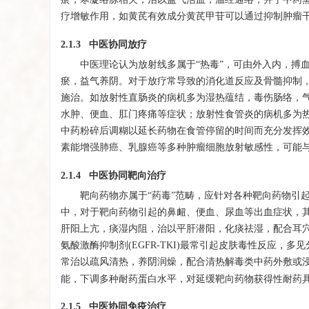
疗增敏作用，如黄芪有效成分黄芪甲苷可以通过抑制肿瘤
2.1.3 中医协同放疗
中医理论认为放射线多属于“热毒”，可由外入内，搏
瘀，益气养阴。对于放疗常导致的消化道反应及骨髓抑制
施治。如放射性直肠炎的病机多为湿热蕴结，毒伤肠络，
水肿、便血、肛门疼痛等症状；放射性食管炎的病机多为
中药粉碎后调糊以延长药物在食管停留的时间而充分发挥
素能增强肺癌、乳腺癌等多种肿瘤细胞放射敏感性，可能
2.1.4 中医协同靶向治疗
靶向药物亦属于“药毒”范畴，应针对各种靶向药物引
中，对于靶向药物引起的鼻衄、便血、尿血等出血症状，
肝阳上亢，痰湿内阻，治以平肝潜阳，化痰祛湿，配合耳
氨酸激酶抑制剂(EGFR-TKI)最常引起皮肤毒性反应
常治以疏风清热，养阴润燥，配合清热解毒类中药外敷或
能，下调多种耐药蛋白水平，对延缓靶向药物获得性耐药
2.1.5 中医协同免疫治疗