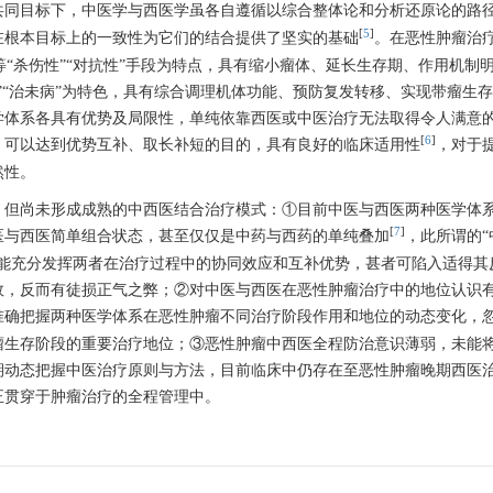
共同目标下，中医学与西医学虽各自遵循以综合整体论和分析还原论的路
[
5
]
在根本目标上的一致性为它们的结合提供了坚实的基础
。在恶性肿瘤治
”)等“杀伤性”“对抗性”手段为特点，具有缩小瘤体、延长生存期、作用机制
”“治未病”为特色，具有综合调理机体功能、预防复发转移、实现带瘤生
学体系各具有优势及局限性，单纯依靠西医或中医治疗无法取得令人满意
[
6
]
，可以达到优势互补、取长补短的目的，具有良好的临床适用性
，对于
然性。
，但尚未形成成熟的中西医结合治疗模式：①目前中医与西医两种医学体
[
7
]
医与西医简单组合状态，甚至仅仅是中药与西药的单纯叠加
，此所谓的“
未能充分发挥两者在治疗过程中的协同效应和互补优势，甚者可陷入适得其
效，反而有徒损正气之弊；②对中医与西医在恶性肿瘤治疗中的地位认识
准确把握两种医学体系在恶性肿瘤不同治疗阶段作用和地位的动态变化，
瘤生存阶段的重要治疗地位；③恶性肿瘤中西医全程防治意识薄弱，未能
期动态把握中医治疗原则与方法，目前临床中仍存在至恶性肿瘤晚期西医
正贯穿于肿瘤治疗的全程管理中。