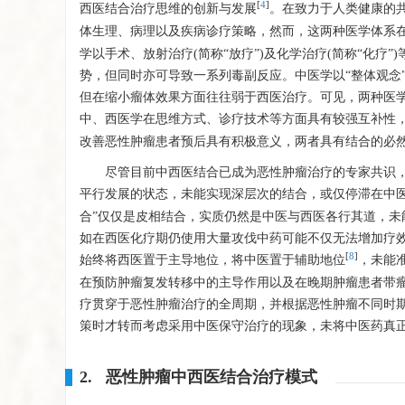
[
4
]
西医结合治疗思维的创新与发展
。在致力于人类健康的
体生理、病理以及疾病诊疗策略，然而，这两种医学体系
学以手术、放射治疗(简称“放疗”)及化学治疗(简称“化疗
势，但同时亦可导致一系列毒副反应。中医学以“整体观念
但在缩小瘤体效果方面往往弱于西医治疗。可见，两种医
中、西医学在思维方式、诊疗技术等方面具有较强互补性
改善恶性肿瘤患者预后具有积极意义，两者具有结合的必
尽管目前中西医结合已成为恶性肿瘤治疗的专家共识
平行发展的状态，未能实现深层次的结合，或仅停滞在中
合”仅仅是皮相结合，实质仍然是中医与西医各行其道，
如在西医化疗期仍使用大量攻伐中药可能不仅无法增加疗
[
8
]
始终将西医置于主导地位，将中医置于辅助地位
，未能
在预防肿瘤复发转移中的主导作用以及在晚期肿瘤患者带
疗贯穿于恶性肿瘤治疗的全周期，并根据恶性肿瘤不同时
策时才转而考虑采用中医保守治疗的现象，未将中医药真
2. 恶性肿瘤中西医结合治疗模式