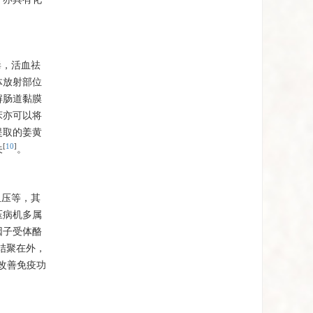
毒，活血祛
体放射部位
解肠道黏膜
床亦可以将
提取的姜黄
[
10
]
关
。
血压等，其
压病机多属
因子受体酪
结聚在外，
改善免疫功