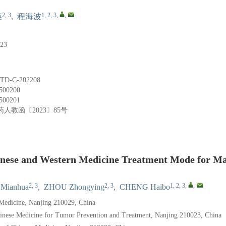
2, 3
1, 2, 3
,
,
瑛
,
程海波
23
D-C-202208
500200
500201
人教函〔2023〕85号
hinese and Western Medicine Treatment Mode for Ma
2, 3
2, 3
1, 2, 3
,
,
Mianhua
,
ZHOU Zhongying
,
CHENG Haibo
e Medicine, Nanjing 210029, China
Chinese Medicine for Tumor Prevention and Treatment, Nanjing 210023, China