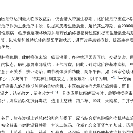
西医治疗达到最大临床效益后，便会进入带瘤生存期，此阶段治疗重点不
治疗作为主要治疗手段，以提高患者生活质量、延长其生存期。自2006
的慢性疾病，临床也逐渐将晚期肿瘤疗效的终极指标过渡到提高生活质量与
调节，以恢复和维持机体的阴阳平衡状态，进而改善患者症状、提高生存
和优势。
属肿瘤晚期，此时瘤体未除，癌毒深重，多种病理因素互结、交错复杂。
衰的状态。病机总属毒邪蕴结，正气亏虚。因此，针对此阶段基本病机，
注意邪正关系，辨证论治，调节机体脏腑功能、阴阳平衡。如《医宗必读·
[
14
]
多少，又与补中，待其神壮则复攻之，屡攻屡补，以平为期。”
一方面
由于癌毒亢盛是晚期肿瘤的关键病机，中医姑息治疗尤重抗癌解毒，而非
[
15
]
者温之，结者散之，留者攻之”
，具体应用抗癌解毒法时，需要根据癌毒
痰邪，则应治以化痰解毒法，选用山慈菇、猫爪草、泽漆、天南星、白芥
机各异，故在遵循上述总体治则的前提下，应当结合所患肿瘤的病机特点
，祛瘀解毒与健脾温肾并重，方选二陈汤、化积丸合金匮肾气丸加减，药
地黄、山茱萸、山药、茯苓、牡丹皮、泽泻等；晚期肝癌的基本病机为湿