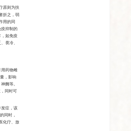
疗原则为扶
者折之，弱
作用的同
免疫抑制的
常，如免疫
乏、畏冷、
常用药物雌
质量，影响
、神阙等。
主，同时可
并发症，该
效的同时，
医化疗、放