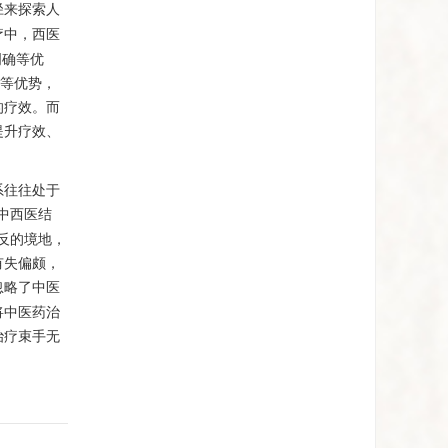
径来探索人
疗中，西医
明确等优
存等优势，
的疗效。而
提升疗效、
系往往处于
中西医结
反的境地，
有失偏颇，
忽略了中医
将中医药治
治疗束手无