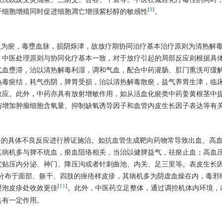
[
9
]
干细胞增殖同时促进细胞凋亡增强紫杉醇的敏感性
。
血为瘀，毒壅血脉，损阴烁津，故放疗期协同治疗基本治疗原则为清热解
，中医处理原则与协同化疗基本一致，对于放疗引起的局部反应则根据具
气血壅滞，治以清热解毒利湿，调和气血，配合中药灌肠、肛门熏洗可缓
热毒瘀结，耗气伤阴，脾胃受损，治以清热解毒散瘀，益气养胃生津，临
效应。此外，中药亦具有放射增敏作用，如从活血化瘀类中药姜黄根茎中
与增加肿瘤细胞含氧量、抑制缺氧诱导因子和血管内皮生长因子表达等有
起的具体不良反应进行辨证施治。如抗血管生成靶向药物常导致出血、高
其病机多与脾不统血，瘀血阻络相关，当治以健脾益气，祛瘀止血；高血
穴贴压内分泌、神门、降压沟或者针刺曲池、内关、足三里等。表皮生长
，多见分布于面部、躯干、四肢的痤疮样皮疹，其病机多为阴虚血燥在内，毒邪
[
11
]
浸泡皮疹处收效更佳
。此外，中医药立足整体，通过调控机体内环境，
具有一定作用。