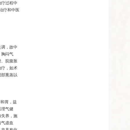
治疗过程中
治疗和中医
失调，故中
、胸闷气
虚、脘腹胀
治疗，如术
局部熏蒸以
脾和胃，益
以理气健
海失养，施
与气虚血
，亦具有化