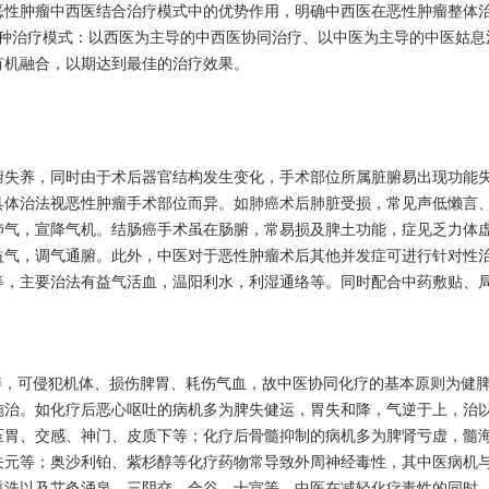
恶性肿瘤中西医结合治疗模式中的优势作用，明确中西医在恶性肿瘤整体
3种治疗模式：以西医为主导的中西医协同治疗、以中医为主导的中医姑息
有机融合，以期达到最佳的治疗效果。
腑失养，同时由于术后器官结构发生变化，手术部位所属脏腑易出现功能
具体治法视恶性肿瘤手术部位而异。如肺癌术后肺脏受损，常见声低懒言
肺气，宣降气机。结肠癌手术虽在肠腑，常易损及脾土功能，症见乏力体
益气，调气通腑。此外，中医对于恶性肿瘤术后其他并发症可进行针对性
等，主要治法有益气活血，温阳利水，利湿通络等。同时配合中药敷贴、
畴，可侵犯机体、损伤脾胃、耗伤气血，故中医协同化疗的基本原则为健
施治。如化疗后恶心呕吐的病机多为脾失健运，胃失和降，气逆于上，治
压胃、交感、神门、皮质下等；化疗后骨髓抑制的病机多为脾肾亏虚，髓
关元等；奥沙利铂、紫杉醇等化疗药物常导致外周神经毒性，其中医病机
熏洗以及艾灸涌泉、三阴交、合谷、十宣等。中医在减轻化疗毒性的同时