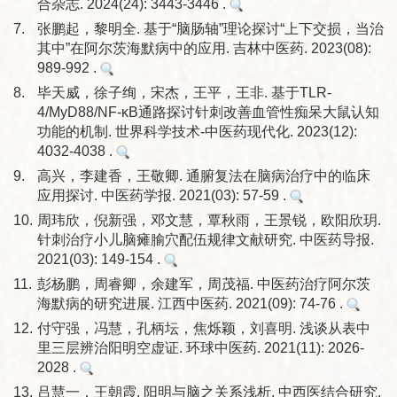
合杂志. 2024(24): 3443-3446 .
7.
张鹏起，黎明全. 基于“脑肠轴”理论探讨“上下交损，当治
其中”在阿尔茨海默病中的应用. 吉林中医药. 2023(08):
989-992 .
8.
毕天威，徐子绚，宋杰，王平，王非. 基于TLR-
4/MyD88/NF-κB通路探讨针刺改善血管性痴呆大鼠认知
功能的机制. 世界科学技术-中医药现代化. 2023(12):
4032-4038 .
9.
高兴，李建香，王敬卿. 通腑复法在脑病治疗中的临床
应用探讨. 中医药学报. 2021(03): 57-59 .
10.
周玮欣，倪新强，邓文慧，覃秋雨，王景锐，欧阳欣玥.
针刺治疗小儿脑瘫腧穴配伍规律文献研究. 中医药导报.
2021(03): 149-154 .
11.
彭杨鹏，周睿卿，余建军，周茂福. 中医药治疗阿尔茨
海默病的研究进展. 江西中医药. 2021(09): 74-76 .
12.
付守强，冯慧，孔柄坛，焦烁颖，刘喜明. 浅谈从表中
里三层辨治阳明空虚证. 环球中医药. 2021(11): 2026-
2028 .
13.
吕慧一，王朝霞. 阳明与脑之关系浅析. 中西医结合研究.