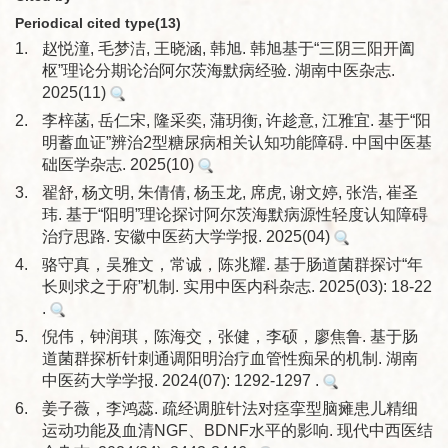
Periodical cited type(13)
1.
赵悦潼, 毛梦洁, 王晓涵, 韩旭. 韩旭基于“三阴三阳开阖
枢”理论分期论治阿尔茨海默病经验. 湖南中医杂志.
2025(11)
2.
李梓菡, 岳仁宋, 隆采奕, 蒲玥衡, 许趁意, 江雅宜. 基于“阳
明蓄血证”辨治2型糖尿病相关认知功能障碍. 中国中医基
础医学杂志. 2025(10)
3.
翟舒, 杨文明, 朱倩倩, 杨玉龙, 席虎, 谢文婷, 张浩, 崔圣
玮. 基于“阳明”理论探讨阿尔茨海默病源性轻度认知障碍
治疗思路. 安徽中医药大学学报. 2025(04)
4.
骆守真，吴雅文，常诚，陈兆耀. 基于肠道菌群探讨“年
长则求之于府”机制. 实用中医内科杂志. 2025(03): 18-22
.
5.
倪伟，钟润琪，陈海交，张健，李硕，廖焦鲁. 基于肠
道菌群探析针刺通调阳明治疗血管性痴呆的机制. 湖南
中医药大学学报. 2024(07): 1292-1297 .
6.
姜子薇，李鸿蕊. 疏经调脏针法对痉挛型脑瘫患儿精细
运动功能及血清NGF、BDNF水平的影响. 现代中西医结