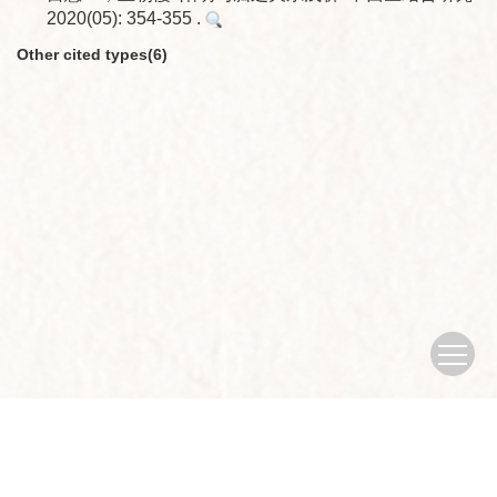
2020(05): 354-355 .
Other cited types(6)
Copyright © Journal of Nanjing University of traditional Chinese
Medicine