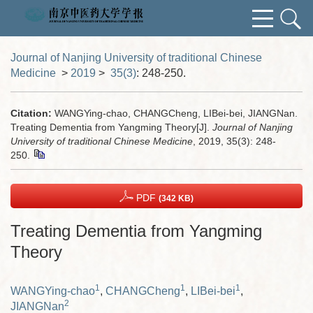
Journal of Nanjing University of traditional Chinese
Medicine
>
2019
>
35(3)
: 248-250.
Citation:
WANGYing-chao, CHANGCheng, LIBei-bei, JIANGNan.
Treating Dementia from Yangming Theory[J].
Journal of Nanjing
University of traditional Chinese Medicine
, 2019, 35(3): 248-
250.
PDF
(342 KB)
Treating Dementia from Yangming
Theory
1
1
1
WANGYing-chao
,
CHANGCheng
,
LIBei-bei
,
2
JIANGNan