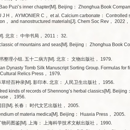
ao Puzi’s inner chapter[M]. Beijing： Zhonghua Book Comp
 J H， AYMONIER C， et al. Calcium carbonate： Controlled s
ation， and nanostructured materials[J]. Chem Soc Rev， 20
]. 北京： 中华书局， 2011： 32.
classic of mountains and seas[M]. Beijing： Zhonghua Book
整理小组. 五十二病方[M]. 北京： 文物出版社， 1979.
 Dynasty Tomb Silk Manuscript Sorting Group. Formulas for fi
 Cultural Relics Press， 1979.
草经百种录[M]. 影印本. 北京： 人民卫生出版社， 1956.
ed kinds of records of Shennong’s herbal classics[M]. Beijing
ouse， 1956.
目[M]. 长春： 时代文艺出版社， 2005.
endium of materia medica[M]. Beijing： Huaxia Press， 2005.
矿物药图鉴[M]. 上海： 上海科学技术文献出版社， 1990.