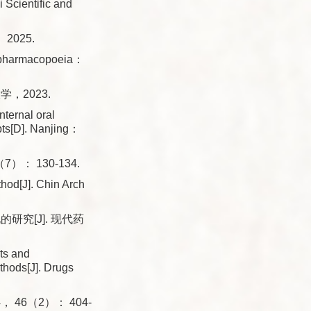
 Scientific and
025.
 pharmacopoeia：
，2023.
nternal oral
ts[D]. Nanjing：
）： 130-134.
od[J]. Chin Arch
究[J]. 现代药
ts and
ethods[J]. Drugs
 46（2）： 404-