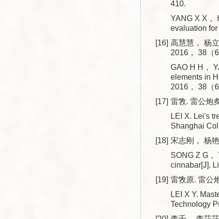
410.
YANG X X， HO
evaluation f
[16]
高慧慧， 杨立
2016， 38（6
GAO H H， YAN
elements in H
2016， 38（6
[17]
雷敩. 雷公炮炙
LEI X. Lei's 
Shanghai Col
[18]
宋志刚， 杨艳荣
SONG Z G， YA
cinnabar[J].
[19]
雷敩原. 雷公炮
LEI X Y. Mast
Technology P
[20]
李千， 李莎莎，