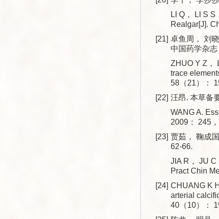
LI Q， LI S S
Realgar[J]. 
[21]
卓鱼周， 刘晓
中国药学杂志， 2
ZHUO Y Z， LI
trace element
58（21）： 19
[22]
汪昂. 本草备要
WANG A. Essen
2009： 245， 
[23]
贾茹， 鞠成国
62-66.
JIA R， JU C G
Pract Chin 
[24]
CHUANG K H， 
arterial calc
40（10）： 19