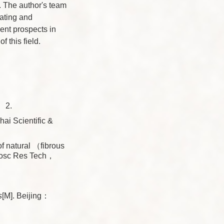
. The author's team
ating and
ent prospects in
f this field.
2.
i Scientific &
of natural （fibrous
crosc Res Tech，
s
[M]. Beijing：