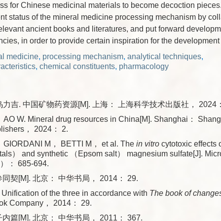
ess for Chinese medicinal materials to become decoction pieces
ent status of the mineral medicine processing mechanism by coll
levant ancient books and literatures, and put forward developm
ncies, in order to provide certain inspiration for the development o
al medicine
,
processing mechanism
,
analytical techniques
,
acteristics
,
chemical constituents
,
pharmacology
力吉. 中国矿物药资源[M]. 上海： 上海科学技术出版社， 2024： 
O W. Mineral drug resources in China[M]. Shanghai： Shangha
blishers， 2024： 2.
GIORDANI M， BETTI M， et al. The
in vitro
cytotoxic effects 
stals） and synthetic （Epsom salt） magnesium sulfate[J]. Mi
）： 685-694.
同契[M]. 北京： 中华书局， 2014： 29.
ification of the three in accordance with
The book of change
ok Company， 2014： 29.
内篇[M]. 北京： 中华书局， 2011： 367.