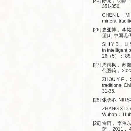
[25]
陈龙， 明晶，
351-356.
CHEN L， MING
mineral trad
[26]
史亚博， 李
望[J]. 中国现
SHI Y B， LI M
in intelligen
26（5）： 881
[27]
周雨枫， 苏健
代医药， 2023
ZHOU Y F， SU
traditional 
31-36.
[28]
张晓冬. NI
ZHANG X D. Ap
Wuhan： Hubei
[29]
雷雨， 李伟东
药， 2011， 4