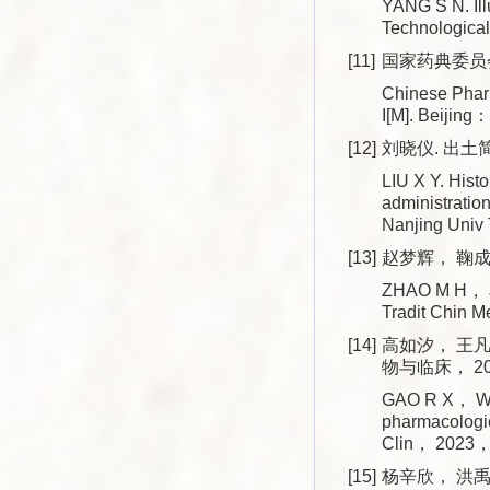
YANG S N. Ill
Technological
[11]
国家药典委员会
Chinese Phar
I[M]. Beijing
[12]
刘晓仪. 出土
LIU X Y. Histo
administrati
Nanjing Univ
[13]
赵梦辉， 鞠成国
ZHAO M H， JU
Tradit Chin
[14]
高如汐， 王凡
物与临床， 202
GAO R X， WA
pharmacologica
Clin， 2023
[15]
杨辛欣， 洪禹昕