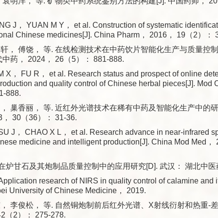
 袁明洋， 等. 矿物类中药系统鉴别方法的构建[J]. 中国药师， 20
 J， YUAN M Y， et al. Construction of systematic identificat
itional Chinese medicines[J]. China Pharm， 2016， 19（2）： 
铭轩， 傅饶， 等. 在线检测技术在中药饮片智能化生产与质量控
代中药， 2024， 26（5）： 881-888.
 X， FU R， et al. Research status and prospect of online dete
t production and quality control of Chinese herbal pieces[J]. 
-888.
， 巢香丽， 等. 近红外光谱技术在稀有中药及智能化生产中的研究进
， 30（36）： 31-36.
 J， CHAO X L， et al. Research advance in near-infrared spe
Chinese medicine and intelligent production[J]. China Mod 
RS在炉甘石及其炮制品质量控制中的应用研究[D]. 武汉： 湖北中医药
plication research of NIRS in quality control of calamine and i
 University of Chinese Medicine， 2019.
， 李俊松， 等. 自然铜炮制前后红外光谱、X射线衍射和热重-差热分
2（2）： 275-278.