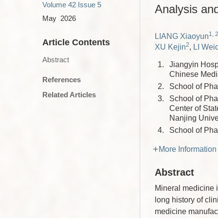
Volume 42
Issue 5
Analysis an
May 2026
1, 
LIANG Xiaoyun
Article Contents
2
XU Kejin
,
LI Wei
Abstract
1.
Jiangyin Hospi
Chinese Medic
References
2.
School of Ph
Related Articles
3.
School of Pha
Center of Stat
Nanjing Unive
4.
School of Pha
More Information
Abstract
Mineral medicine i
long history of cl
medicine manufactu