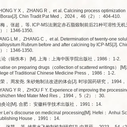
NG Y X， ZHANG R， et al. Calcining process optimization a
or Borax[J]. Chin Tradit Pat Med， 2024， 46（2）： 404-410.
梅， 张超， 等. ICP-MS法测定赤石脂煅制前后21种可溶性无机元
）： 1346-1350.
G L M， ZHANG C， et al. Determination of twenty-one solub
alloysitum Rubrum before and after calcining by ICP-MS[J]. Ch
）： 1346-1350.
论（辑佚本） [M]. 上海：上海中医学院出版社，1986： 1-2.
treatise on preparing drugs（collection of scattered writings） [
lege of Traditional Chinese Medicine Press， 1986： 1-2.
， 周发尧. 朱砂炮制法改进的体会[J]. 时珍国药研究， 1994， 
NG Y R， ZHOU F Y. Experience of improving the processin
 Lishizhen Med Mater Med Res， 1994， 5（2）： 30.
灸论[M]. 合肥： 安徽科学技术出版社， 1991： 14.
er Lei’s discourse on medicinal processing[M]. Hefei： Anhui S
ublishing House， 1991： 14.
 张慧， 等. 雄黄水飞炮制机制研究[J]. 中草药， 2023， 54（23）