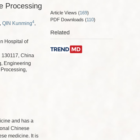
ne Processing
Article Views
(
169
)
PDF Downloads
(
110
)
4
,
QIN Kunming
,
Related
n Hospital of
n 130117, China
g, Engineering
e Processing,
icine and has a
tional Chinese
se medicine. It is