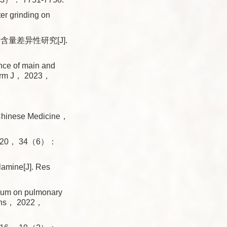
r grinding on
量差异性研究[J].
nce of main and
Pharm J， 2023，
 Chinese Medicine，
20， 34（6）：
lamine[J]. Res
ium on pulmonary
rtens， 2022，