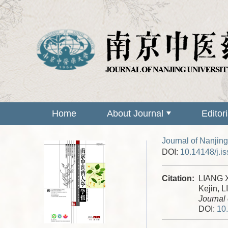
Home
About Journal
Editor
Journal of Nanjing
DOI:
10.14148/j.i
Citation:
LIANG X
Kejin, 
Journal 
DOI:
10