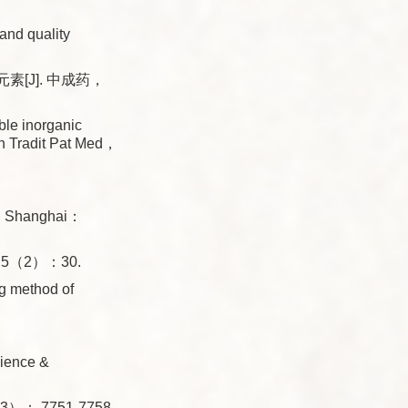
nd quality
素[J]. 中成药，
le inorganic
in Tradit Pat Med，
M]. Shanghai：
5（2）：30.
g method of
cience &
： 7751-7758.