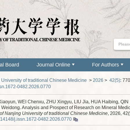
ial Board
Journal Online
For Authors
 University of traditional Chinese Medicine
>
2026
>
42(5)
: 77
ssn.1672-0482.2026.0770
iaoyun, WEI Chenxu, ZHU Xingyu, LIU Jia, HUA Haibing, QIN
LI Weidong. Analysis and Prospect of Research on Mineral Medic
of Nanjing University of traditional Chinese Medicine
, 2026, 42(
.14148/j.issn.1672-0482.2026.0770