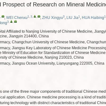
d Prospect of Research on Mineral Medici
2
,
1, 3
,
,
3
1
1
,
WEI Chenxu
,
ZHU Xingyu
,
LIU Jia
,
HUA Haibing
3
,
,
dong
tal Affiliated to Nanjing University of Chinese Medicine, Jiangyi
ine, Jiangyin 214400, China
armacy, Changchun University of Chinese Medicine, Changchu
rmacy, Jiangsu Key Laboratory of Chinese Medicine Processin
e Ministry of Education for Standardization of Chinese Medicin
rsity of Chinese Medicine, Nanjing 210023, China
rmacy, Jiangsu Ocean University, Lianyungang 222005, China
s one of the three major components of traditional Chinese med
inical application. Chinese medicine processing is a kind of tradi
ring technology with distinct characteristics of traditional Chine