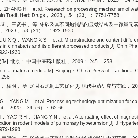
， ZHANG H， et al. Research on processing mechanism of wate
Chin Tradit Herb Drugs， 2023， 54（23）： 7751-7758.
琴， 王贤书， 等. 朱砂及其不同炮制品的显微结构及主微量元素含
023， 58（21）： 1922-1930.
U X Q， WANG X S， et al. Microstructure and content differe
s in cinnabaris and its different processed products[J]. Chin 
22-1930.
[M]. 北京： 中国中医药出版社， 2009： 245， 258.
tial materia medica[M]. Beijing： China Press of Traditional
258.
， 杨明， 等. 炉甘石炮制工艺优化[J]. 现代中药研究与实践， 20
， YANG M， et al. Processing technology optimization for ca
Med， 2020， 34（6）： 62-66.
YAO R H， JIANG Y N， et al. Attenuating effect of magnes
ification in rodent models of pulmonary hypertension[J]. J Hype
79-1993.