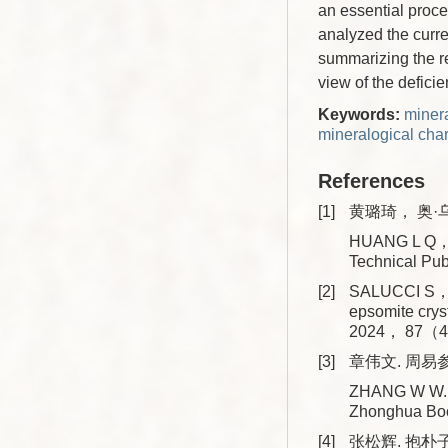
an essential proc
analyzed the curr
summarizing the re
view of the deficie
Keywords:
miner
mineralogical char
References
[1]
黄璐琦， 奥·乌
HUANG L Q， A
Technical Pu
[2]
SALUCCI S， 
epsomite cry
2024， 87（4
[3]
章伟文. 周易参
ZHANG W W. Un
Zhonghua Bo
[4]
张松辉. 抱朴子