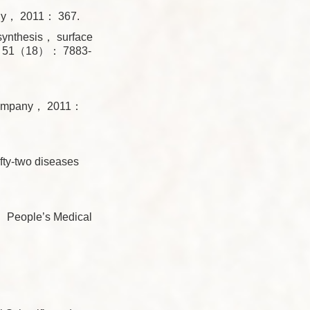
any， 2011： 367.
ynthesis， surface
22， 51（18）： 7883-
 Company， 2011：
fty-two diseases
： People’s Medical