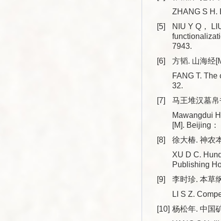
ZHANG S H. B
[5]
NIU Y Q， LIU
functionaliz
7943.
[6]
方韬. 山海经[M
FANG T. The 
32.
[7]
马王堆汉墓帛书
Mawangdui Han
[M]. Beijing：
[8]
徐大椿. 神农本
XU D C. Hundr
Publishing H
[9]
李时珍. 本草纲
LI S Z. Comp
[10]
杨松年. 中国