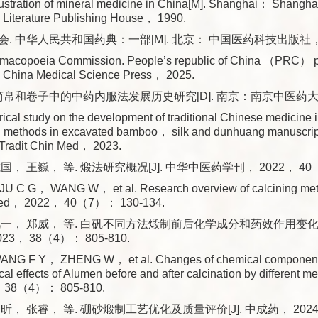
ustration of mineral medicine in China[M]. Shanghai： Shanghai
 Literature Publishing House， 1990.
. 中华人民共和国药典：一部[M]. 北京： 中国医药科技出版社， 2
macopoeia Commission. People’s republic of China （PRC）
： China Medical Science Press， 2025.
简帛和卷子中的中药内服法发展历史研究[D]. 南京：南京中医药大学
rical study on the development of traditional Chinese medicine i
on methods in excavated bamboo， silk and dunhuang manuscrip
 Tradit Chin Med， 2023.
， 王巍， 等. 煅法研究概况[J]. 中华中医药学刊， 2022， 40（7
 C G， WANG W， et al. Research overview of calcining meth
 Med， 2022， 40（7）： 130-134.
一， 郑威， 等. 白矾不同方法煅制前后化学成分和药效作用变化的研
3， 38（4）： 805-810.
NG F Y， ZHENG W， et al. Changes of chemical componen
l effects of Alumen before and after calcination by different m
， 38（4）： 805-810.
， 张睿， 等. 硼砂煅制工艺优化及质量评价[J]. 中成药， 2024，