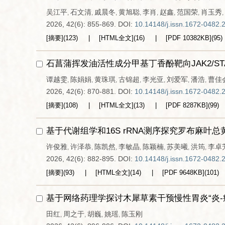
吴江平
石文清
戚晨冬
黄旭聪
李肖
赵鑫
范国荣
肖玉秀
,
,
,
,
,
,
,
,
2026, 42(6): 855-869.
DOI:
10.14148/j.issn.1672-0482.
[摘要]
(
123
)
[HTML全文]
(
16
)
[PDF
10382KB
]
(
95
)
石菖蒲挥发油活性成分甲基丁香酚靶向JAK2/S
谭越雯
陈娟娟
黄珠琪
古锦超
李光亚
刘爱军
潘浩
曹佳
,
,
,
,
,
,
,
2026, 42(6): 870-881.
DOI:
10.14148/j.issn.1672-0482.
[摘要]
(
108
)
[HTML全文]
(
13
)
[PDF
8287KB
]
(
99
)
基于代谢组学和16S rRNA测序探究罗布麻叶
许俊雅
许泽恭
陈凯然
李敏晶
陈颖楠
苏美曦
洪筠
李卓
,
,
,
,
,
,
,
2026, 42(6): 882-895.
DOI:
10.14148/j.issn.1672-0482.
[摘要]
(
93
)
[HTML全文]
(
14
)
[PDF
9648KB
]
(
101
)
基于网络药理学探讨木犀草素干预慢性胃炎“炎-
田红
周之于
胡巍
姚瑶
陈玉刚
,
,
,
,