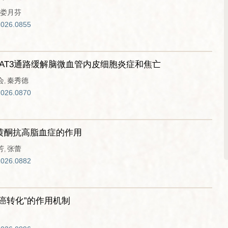
娄月芬
2026.0855
TAT3通路缓解脑微血管内皮细胞炎症和焦亡
会
秦秀德
,
2026.0870
总黄酮抗高脂血症的作用
芳
张蕾
,
2026.0882
癌转化”的作用机制