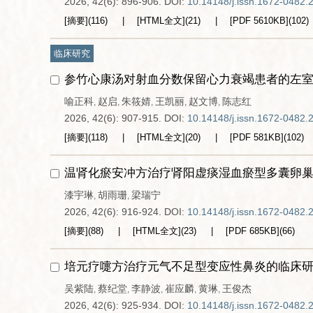
2026, 42(6): 896-906.
DOI:
10.14148/j.issn.1672-0482.
[摘要]
(
116
)
[HTML全文]
(
21
)
[PDF
5610KB
]
(
102
)
临床研究
参竹心康汤对射血分数保留心力衰竭患者的左
喻正科
赵启
朱筱婧
王凯丽
赵文博
陈志红
,
,
,
,
,
2026, 42(6): 907-915.
DOI:
10.14148/j.issn.1672-0482.
[摘要]
(
118
)
[HTML全文]
(
20
)
[PDF
581KB
]
(
102
)
温肾化瘀安冲方治疗肾阳虚痰湿血瘀型多囊卵
漆宇琳
胡雨珊
梁瑞宁
,
,
2026, 42(6): 916-924.
DOI:
10.14148/j.issn.1672-0482.
[摘要]
(
88
)
[HTML全文]
(
23
)
[PDF
685KB
]
(
66
)
培元疗嚏方治疗元气不足型变应性鼻炎的临床
吴紫陆
蔡纪堂
李静波
崔应麟
黄琳
王俊杰
,
,
,
,
,
2026, 42(6): 925-934.
DOI:
10.14148/j.issn.1672-0482.