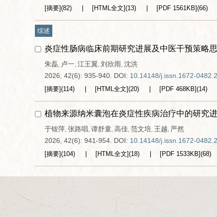
[摘要]
(
82
)
[HTML全文]
(
13
)
[PDF
1561KB
]
(
66
)
综述
炎症性肠病临床前期研究进展及中医干预策略
朱磊
卢一
江王翼
刘欣雨
沈洪
,
,
,
,
2026, 42(6): 935-940.
DOI:
10.14148/j.issn.1672-0482.
[摘要]
(
114
)
[HTML全文]
(
20
)
[PDF
468KB
]
(
14
)
植物来源纳米囊泡在炎症性疾病治疗中的研究
于铵萍
张路唱
谭舒童
高佳
范文培
王越
严然
,
,
,
,
,
,
2026, 42(6): 941-954.
DOI:
10.14148/j.issn.1672-0482.
[摘要]
(
104
)
[HTML全文]
(
18
)
[PDF
1533KB
]
(
68
)