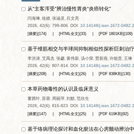
从“主客浑受”辨治慢性胃炎“炎癌转化”
闫海琳
徐婧
张涵灵
吕文亮
,
,
,
2026, 42(6): 799-806.
DOI:
10.14148/j.issn.1672-0482.
[摘要]
(
174
)
[HTML全文]
(
33
)
[PDF
1801KB
]
(
109
)
基于维筋相交与半球间抑制相似性探析巨刺治
李洪涛
艾禹含
张勰
黄伟新
汤小荣
贾新燕
许能贵
王琳
,
,
,
,
,
,
,
2026, 42(6): 807-814.
DOI:
10.14148/j.issn.1672-0482.
[摘要]
(
208
)
[HTML全文]
(
26
)
[PDF
838KB
]
(
130
)
本草药物毒性的认识及临床意义
董茜叶
苏蓉
周丽萍
刘默
范欣生
,
,
,
,
2026, 42(6): 815-823.
DOI:
10.14148/j.issn.1672-0482.
[摘要]
(
147
)
[HTML全文]
(
25
)
[PDF
619KB
]
(
92
)
基于络病理论探讨和血化瘀法在心房颤动辨治