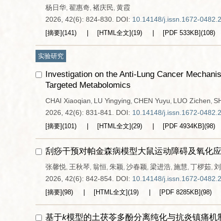
杨日华
翟惠奇
褚庆民
黄霞
,
,
,
2026, 42(6): 824-830.
DOI:
10.14148/j.issn.1672-0482.
[摘要]
(
141
)
[HTML全文]
(
19
)
[PDF
533KB
]
(
108
)
实验研究
Investigation on the Anti-Lung Cancer Mechani
Targeted Metabolomics
CHAI Xiaoqian
LU Yingying
CHEN Yuyu
LUO Zichen
SH
,
,
,
,
2026, 42(6): 831-841.
DOI:
10.14148/j.issn.1672-0482.
[摘要]
(
101
)
[HTML全文]
(
29
)
[PDF
4934KB
]
(
98
)
刮痧干预对帕金森病模型大鼠运动障碍及氧化
张馨悦
王秋琴
翁恒
朱颖
沙春颖
梁进浩
施慧
丁椤茹
刘
,
,
,
,
,
,
,
,
2026, 42(6): 842-854.
DOI:
10.14148/j.issn.1672-0482.
[摘要]
(
98
)
[HTML全文]
(
19
)
[PDF
8285KB
]
(
98
)
基于
k
模型的土茯苓多酚分离纯化与抗炎镇痛机