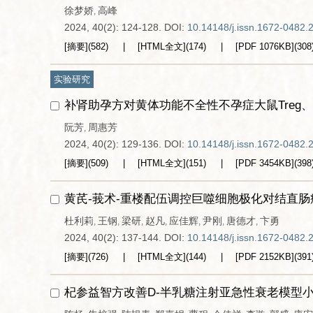
徐梦娇
高峰
,
2024, 40(2): 124-128.
DOI:
10.14148/j.issn.1672-0482.
[摘要]
(
582
)
[HTML全文]
(
174
)
[PDF
1076KB
]
(
308
实验研究
补肾助孕方对黄体功能不全性不孕症大鼠Treg、
阮芳
周惠芳
,
2024, 40(2): 129-136.
DOI:
10.14148/j.issn.1672-0482.
[摘要]
(
509
)
[HTML全文]
(
151
)
[PDF
3454KB
]
(
398
黄芪-莪术-重楼配伍调控巨噬细胞极化对结直
杜利莉
王钢
梁研
赵凡
应佳辉
尹刚
唐德才
卞勇
,
,
,
,
,
,
,
2024, 40(2): 137-144.
DOI:
10.14148/j.issn.1672-0482.
[摘要]
(
726
)
[HTML全文]
(
144
)
[PDF
2152KB
]
(
391
杞参益智方改善D-半乳糖注射亚急性衰老模型