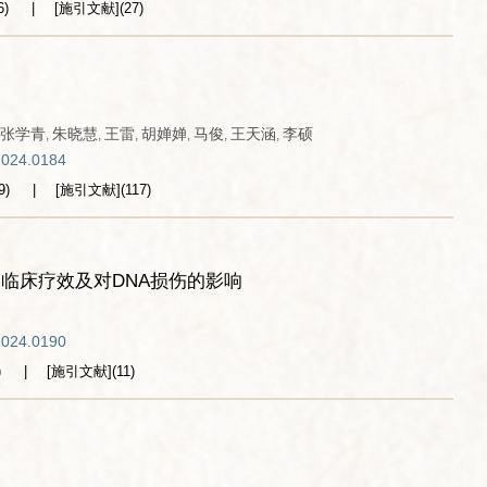
6
)
[施引文献]
(
27
)
张学青
朱晓慧
王雷
胡婵婵
马俊
王天涵
李硕
,
,
,
,
,
,
2024.0184
9
)
[施引文献]
(
117
)
临床疗效及对DNA损伤的影响
2024.0190
)
[施引文献]
(
11
)