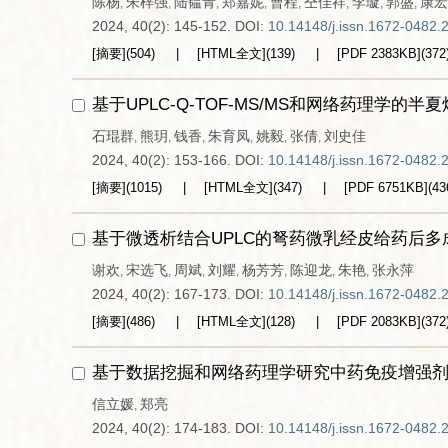
陈杨
朱梓强
陆韫青
郑嘉妮
曹程
仝佳祥
李璇
郭盛
康宏
,
,
,
,
,
,
,
,
2024, 40(2): 145-152.
DOI:
10.14148/j.issn.1672-0482.
[摘要]
(
504
)
[HTML全文]
(
139
)
[PDF
2383KB
]
(
372
基于UPLC-Q-TOF-MS/MS和网络药理学
石琨群
熊玥
钱香
朱育凤
姚毅
张倩
刘史佳
,
,
,
,
,
,
2024, 40(2): 153-166.
DOI:
10.14148/j.issn.1672-0482.
[摘要]
(
1015
)
[HTML全文]
(
347
)
[PDF
6751KB
]
(
43
基于微透析结合UPLC的弩药微乳经皮给药后
谢欢
宋选飞
周斌
刘耀
杨芳芳
陈迎龙
朱艳
张永萍
,
,
,
,
,
,
,
2024, 40(2): 167-173.
DOI:
10.14148/j.issn.1672-0482.
[摘要]
(
486
)
[HTML全文]
(
128
)
[PDF
2083KB
]
(
372
基于数据挖掘和网络药理学研究中药免疫增强
信立媛
郑亮
,
2024, 40(2): 174-183.
DOI:
10.14148/j.issn.1672-0482.