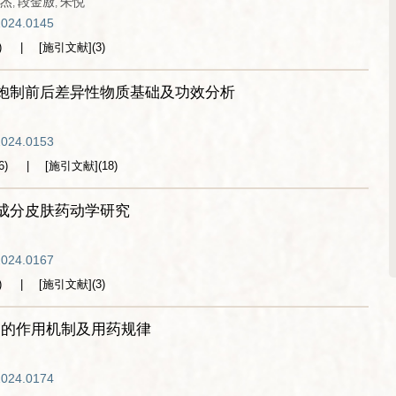
杰
段金廒
朱悦
,
,
2024.0145
)
[施引文献]
(
3
)
的半夏炮制前后差异性物质基础及功效分析
2024.0153
6
)
[施引文献]
(
18
)
多成分皮肤药动学研究
2024.0167
)
[施引文献]
(
3
)
剂的作用机制及用药规律
2024.0174