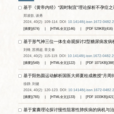
基于《黄帝内经》“因时制宜”理论探析不孕症之
郑凌歆
谈勇
,
2024, 40(2): 109-114.
DOI:
10.14148/j.issn.1672-0482.
[摘要]
(
674
)
[HTML全文]
(
146
)
[PDF
529KB
]
(
416
)
基于形气神三位一体生命观探讨2型糖尿病发病
刘锋
苏搏超
章文春
,
,
2024, 40(2): 115-119.
DOI:
10.14148/j.issn.1672-0482.
[摘要]
(
549
)
[HTML全文]
(
122
)
[PDF
1071KB
]
(
388
基于阳热圆运动解析国医大师夏桂成教授“月周
徐静
刘健
,
2024, 40(2): 120-123.
DOI:
10.14148/j.issn.1672-0482.
[摘要]
(
765
)
[HTML全文]
(
133
)
[PDF
1033KB
]
(
421
基于窠囊理论探讨慢性阻塞性肺疾病的病机与