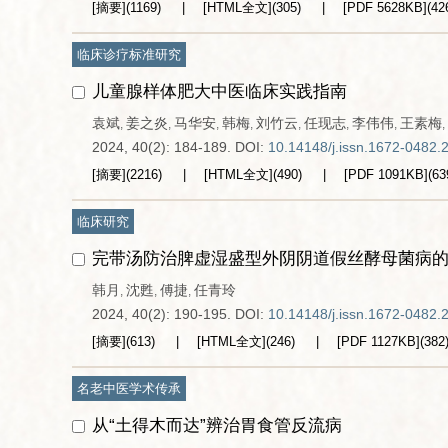
[摘要]
(
1169
)
[HTML全文]
(
305
)
[PDF
5628KB
]
(
42
临床诊疗标准研究
儿童腺样体肥大中医临床实践指南
袁斌
姜之炎
马华安
韩梅
刘竹云
任现志
李伟伟
王素梅
,
,
,
,
,
,
,
,
2024, 40(2): 184-189.
DOI:
10.14148/j.issn.1672-0482.
[摘要]
(
2216
)
[HTML全文]
(
490
)
[PDF
1091KB
]
(
63
临床研究
完带汤防治脾虚湿盛型外阴阴道假丝酵母菌病的
韩月
沈甦
傅捷
任青玲
,
,
,
2024, 40(2): 190-195.
DOI:
10.14148/j.issn.1672-0482.
[摘要]
(
613
)
[HTML全文]
(
246
)
[PDF
1127KB
]
(
382
名老中医学术传承
从“土得木而达”辨治胃食管反流病