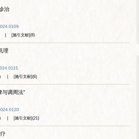
诊治
2024.0109
[施引文献]
(
8
)
机理
2024.0115
)
[施引文献]
(
6
)
律与调周法”
2024.0120
)
[施引文献]
(
21
)
治疗