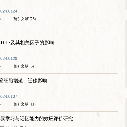
2024.0124
)
[施引文献]
(
23
)
Th17及其相关因子的影响
2024.0129
)
[施引文献]
(
6
)
肠癌细胞增殖、迁移影响
2024.0137
)
[施引文献]
(
11
)
小鼠学习与记忆能力的效应评价研究