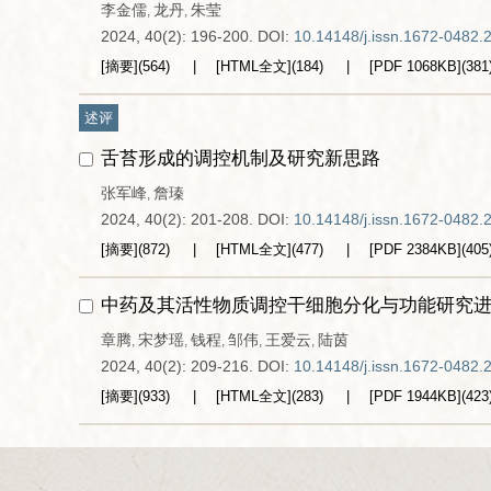
李金儒
龙丹
朱莹
,
,
2024, 40(2): 196-200.
DOI:
10.14148/j.issn.1672-0482.
[摘要]
(
564
)
[HTML全文]
(
184
)
[PDF
1068KB
]
(
381
述评
舌苔形成的调控机制及研究新思路
张军峰
詹瑧
,
2024, 40(2): 201-208.
DOI:
10.14148/j.issn.1672-0482.
[摘要]
(
872
)
[HTML全文]
(
477
)
[PDF
2384KB
]
(
405
中药及其活性物质调控干细胞分化与功能研究
章腾
宋梦瑶
钱程
邹伟
王爱云
陆茵
,
,
,
,
,
2024, 40(2): 209-216.
DOI:
10.14148/j.issn.1672-0482.
[摘要]
(
933
)
[HTML全文]
(
283
)
[PDF
1944KB
]
(
423