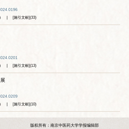
2024.0196
)
[施引文献]
(
33
)
2024.0201
)
[施引文献]
(
13
)
进展
2024.0209
)
[施引文献]
(
10
)
版权所有：南京中医药大学学报编辑部