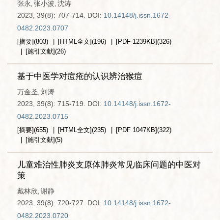
张永
张小波
沈涛
,
,
2023, 39(8): 707-714.
DOI:
10.14148/j.issn.1672-
0482.2023.0707
[摘要]
(
803
)
[HTML全文]
(
196
)
[PDF
1239KB
]
(
326
)
[施引文献]
(
26
)
基于中医学对痘疮的认识辨治猴痘
万金圣
刘涛
,
2023, 39(8): 715-719.
DOI:
10.14148/j.issn.1672-
0482.2023.0715
[摘要]
(
655
)
[HTML全文]
(
235
)
[PDF
1047KB
]
(
322
)
[施引文献]
(
5
)
儿童难治性肺炎支原体肺炎常见临床问题的中医对
策
戴林欣
谢静
,
2023, 39(8): 720-727.
DOI:
10.14148/j.issn.1672-
0482.2023.0720