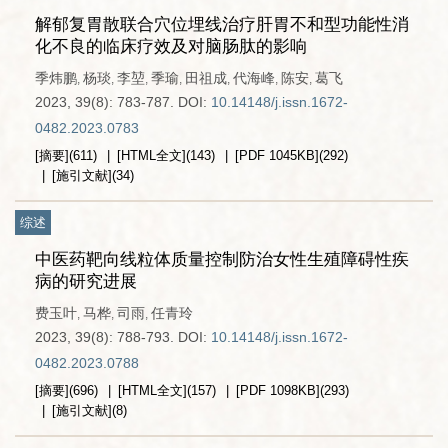
解郁复胃散联合穴位埋线治疗肝胃不和型功能性消
化不良的临床疗效及对脑肠肽的影响
季炜鹏
杨琰
李堃
季瑜
田祖成
代海峰
陈安
葛飞
,
,
,
,
,
,
,
2023, 39(8): 783-787.
DOI:
10.14148/j.issn.1672-
0482.2023.0783
[摘要]
(
611
)
[HTML全文]
(
143
)
[PDF
1045KB
]
(
292
)
[施引文献]
(
34
)
综述
中医药靶向线粒体质量控制防治女性生殖障碍性疾
病的研究进展
费玉叶
马桦
司雨
任青玲
,
,
,
2023, 39(8): 788-793.
DOI:
10.14148/j.issn.1672-
0482.2023.0788
[摘要]
(
696
)
[HTML全文]
(
157
)
[PDF
1098KB
]
(
293
)
[施引文献]
(
8
)