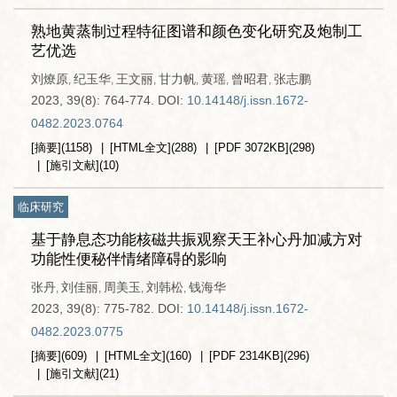
熟地黄蒸制过程特征图谱和颜色变化研究及炮制工
艺优选
刘燎原
纪玉华
王文丽
甘力帆
黄瑶
曾昭君
张志鹏
,
,
,
,
,
,
2023, 39(8): 764-774.
DOI:
10.14148/j.issn.1672-
0482.2023.0764
[摘要]
(
1158
)
[HTML全文]
(
288
)
[PDF
3072KB
]
(
298
)
[施引文献]
(
10
)
临床研究
基于静息态功能核磁共振观察天王补心丹加减方对
功能性便秘伴情绪障碍的影响
张丹
刘佳丽
周美玉
刘韩松
钱海华
,
,
,
,
2023, 39(8): 775-782.
DOI:
10.14148/j.issn.1672-
0482.2023.0775
[摘要]
(
609
)
[HTML全文]
(
160
)
[PDF
2314KB
]
(
296
)
[施引文献]
(
21
)