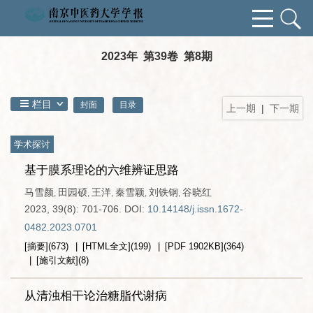
2023年 第39卷 第8期
栏目
封面
目录
上一期
|
下一期
学术探讨
基于膜系理论的六维辨证思路
马雪颜
田园硕
王洋
秦雪颖
刘铁钢
谷晓红
,
,
,
,
,
2023, 39(8): 701-706.
DOI:
10.14148/j.issn.1672-
0482.2023.0701
[摘要]
(
673
)
[HTML全文]
(
199
)
[PDF
1902KB
]
(
364
)
[施引文献]
(
8
)
从清浊相干论治糖脂代谢病