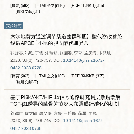
[摘要]
(
692
)
[HTML全文]
(
146
)
[PDF
1134KB
]
(
315
)
[施引文献]
(
31
)
实验研究
六味地黄方通过调节肠道菌群和胆汁酸代谢改善绝
-/-
经后APOE
小鼠的胆固醇代谢异常
张舒睿
冯晗
丁雪
朱瑞功
张启春
李育
孟庆海
卞慧敏
,
,
,
,
,
,
,
2023, 39(8): 728-737.
DOI:
10.14148/j.issn.1672-
0482.2023.0728
[摘要]
(
963
)
[HTML全文]
(
165
)
[PDF
3949KB
]
(
325
)
[施引文献]
(
7
)
基于PI3K/AKT/HIF-1α信号通路研究易层敷贴缓解
TGF-β1诱导的膝骨关节炎大鼠滑膜纤维化的机制
刘德仁
廖太阳
魏义保
方媛
王培民
茆军
吴鹏
,
,
,
,
,
,
2023, 39(8): 738-745.
DOI:
10.14148/j.issn.1672-
0482.2023.0738