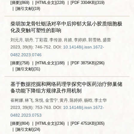
[摘要]
(
869
)
[HTML全文]
(
228
)
[PDF
3304KB
]
(
319
)
[施引文献]
(
19
)
柴胡加龙骨牡蛎汤对卒中后抑郁大鼠小胶质细胞极
化及突触可塑性的影响
刘元月
胡丹
丁彩霞
李传游
肖婧
李婷婷
郭雪艳
盛蕾
,
,
,
,
,
,
,
2023, 39(8): 746-752.
DOI:
10.14148/j.issn.1672-
0482.2023.0746
[摘要]
(
758
)
[HTML全文]
(
188
)
[PDF
3875KB
]
(
296
)
[施引文献]
(
31
)
基于数据挖掘和网络药理学探究中医药治疗卵巢储
备功能下降组方规律及作用机制
崔树娜
林飞
朱悦
金雪宁
黄丹
陈婷婷
杨晗
李士华
,
,
,
,
,
,
,
2023, 39(8): 753-763.
DOI:
10.14148/j.issn.1672-
0482.2023.0753
[摘要]
(
804
)
[HTML全文]
(
236
)
[PDF
4751KB
]
(
305
)
[施引文献]
(
24
)