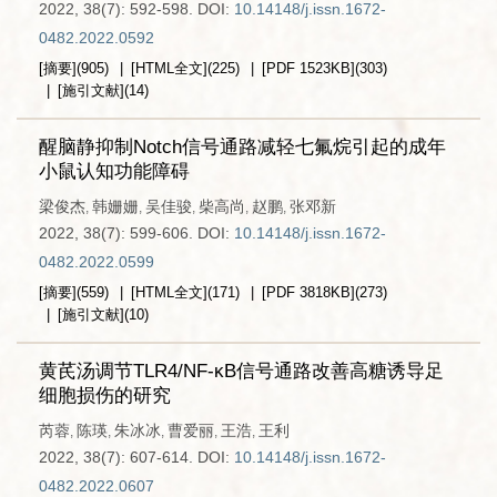
2022, 38(7): 592-598.
DOI:
10.14148/j.issn.1672-
0482.2022.0592
[摘要]
(
905
)
[HTML全文]
(
225
)
[PDF
1523KB
]
(
303
)
[施引文献]
(
14
)
醒脑静抑制Notch信号通路减轻七氟烷引起的成年
小鼠认知功能障碍
梁俊杰
韩姗姗
吴佳骏
柴高尚
赵鹏
张邓新
,
,
,
,
,
2022, 38(7): 599-606.
DOI:
10.14148/j.issn.1672-
0482.2022.0599
[摘要]
(
559
)
[HTML全文]
(
171
)
[PDF
3818KB
]
(
273
)
[施引文献]
(
10
)
黄芪汤调节TLR4/NF-κB信号通路改善高糖诱导足
细胞损伤的研究
芮蓉
陈瑛
朱冰冰
曹爱丽
王浩
王利
,
,
,
,
,
2022, 38(7): 607-614.
DOI:
10.14148/j.issn.1672-
0482.2022.0607