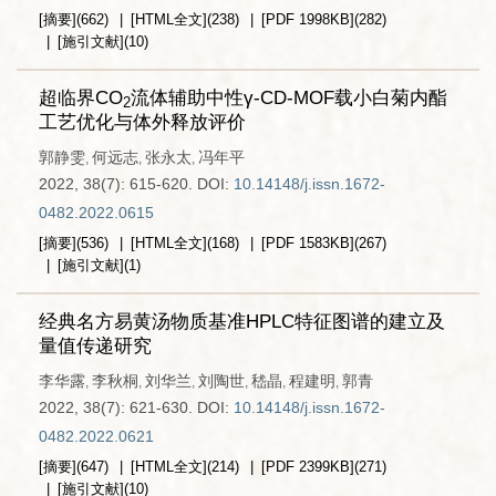
[摘要]
(
662
)
[HTML全文]
(
238
)
[PDF
1998KB
]
(
282
)
[施引文献]
(
10
)
超临界CO
流体辅助中性γ-CD-MOF载小白菊内酯
2
工艺优化与体外释放评价
郭静雯
何远志
张永太
冯年平
,
,
,
2022, 38(7): 615-620.
DOI:
10.14148/j.issn.1672-
0482.2022.0615
[摘要]
(
536
)
[HTML全文]
(
168
)
[PDF
1583KB
]
(
267
)
[施引文献]
(
1
)
经典名方易黄汤物质基准HPLC特征图谱的建立及
量值传递研究
李华露
李秋桐
刘华兰
刘陶世
嵇晶
程建明
郭青
,
,
,
,
,
,
2022, 38(7): 621-630.
DOI:
10.14148/j.issn.1672-
0482.2022.0621
[摘要]
(
647
)
[HTML全文]
(
214
)
[PDF
2399KB
]
(
271
)
[施引文献]
(
10
)