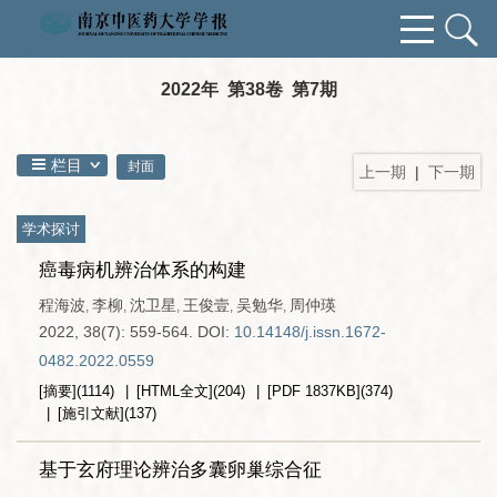
2022年 第38卷 第7期
栏目
封面
上一期
|
下一期
学术探讨
癌毒病机辨治体系的构建
程海波
李柳
沈卫星
王俊壹
吴勉华
周仲瑛
,
,
,
,
,
2022, 38(7): 559-564.
DOI:
10.14148/j.issn.1672-
0482.2022.0559
[摘要]
(
1114
)
[HTML全文]
(
204
)
[PDF
1837KB
]
(
374
)
[施引文献]
(
137
)
基于玄府理论辨治多囊卵巢综合征