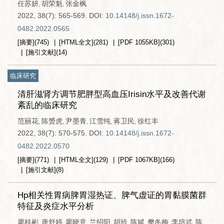
任苏妍
胡荣魁
张金枫
,
,
2022, 38(7): 565-569.
DOI:
10.14148/j.issn.1672-
0482.2022.0565
[摘要]
(
745
)
[HTML全文]
(
281
)
[PDF
1055KB
]
(
301
)
[施引文献]
(
14
)
临床研究
清肝滋肾方调节肥胖型高血压Irisin水平及改善代谢
紊乱的临床研究
范丽花
陈赟虎
尹墨青
江雪纯
蒋卫民
徐红丰
,
,
,
,
,
2022, 38(7): 570-575.
DOI:
10.14148/j.issn.1672-
0482.2022.0570
[摘要]
(
771
)
[HTML全文]
(
129
)
[PDF
1067KB
]
(
166
)
[施引文献]
(
8
)
Hp相关性胃病脾胃湿热证、脾气虚证的胃黏膜菌群
特征及炎症水平分析
廖桂彬
唐舒婷
廖晓意
兰绍阳
胡玲
陈斌
樊冬梅
李培武
陈
,
,
,
,
,
,
,
,