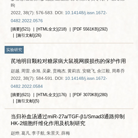
昫
2022, 38(7): 576-583.
DOI:
10.14148/j.issn.1672-
0482.2022.0576
[摘要]
(
521
)
[HTML全文]
(
218
)
[PDF
5561KB
]
(
292
)
[施引文献]
(
26
)
实验研究
芪地明目颗粒对糖尿病大鼠视网膜损伤的保护作用
赵越
周雷
余旭
吴豪
贲梅杰
黄莉吉
安晓飞
余江毅
周希乔
,
,
,
,
,
,
,
,
2022, 38(7): 584-591.
DOI:
10.14148/j.issn.1672-
0482.2022.0584
[摘要]
(
621
)
[HTML全文]
(
176
)
[PDF
3070KB
]
(
280
)
[施引文献]
(
5
)
当归补血汤通过miR-27a/TGF-β1/Smad3通路抑制
HK-2细胞纤维化作用及机制研究
赵烨
葛凡
李子航
朱景天
薛梅
,
,
,
,