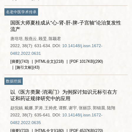
名老中医学术传承
国医大师夏桂成从“心-肾-肝-脾-子宫轴”论治复发性
流产
唐培培
殷燕云
顾旻
陈颖君
,
,
,
2022, 38(7): 631-634.
DOI:
10.14148/j.issn.1672-
0482.2022.0631
[摘要]
(
743
)
[HTML全文]
(
218
)
[PDF
1017KB
]
(
290
)
[施引文献]
(
43
)
数据挖掘
以《医方类聚·消渴门》为例探讨知识元标引在方
证和药证规律研究中的应用
赵倪娟
戴娜
罗涛
王帅虎
谭辉
谢宇
张丽莎
郭锦晨
陆翔
,
,
,
,
,
,
,
,
2022, 38(7): 635-641.
DOI:
10.14148/j.issn.1672-
0482.2022.0635
[摘要]
(
733
)
[HTML全文]
(
180
)
[PDF
4537KB
]
(
270
)