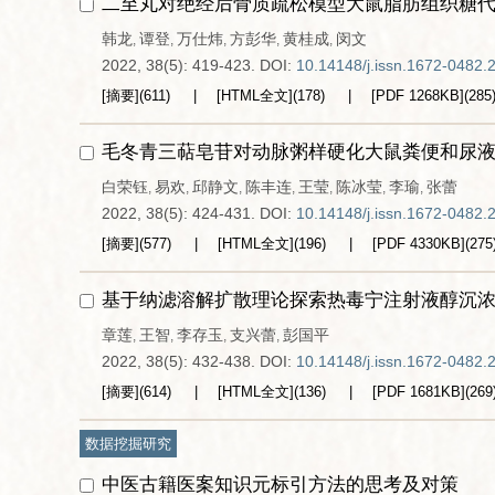
二至丸对绝经后骨质疏松模型大鼠脂肪组织糖
韩龙
谭登
万仕炜
方彭华
黄桂成
闵文
,
,
,
,
,
2022, 38(5): 419-423.
DOI:
10.14148/j.issn.1672-0482.
[摘要]
(
611
)
[HTML全文]
(
178
)
[PDF
1268KB
]
(
285
毛冬青三萜皂苷对动脉粥样硬化大鼠粪便和尿
白荣钰
易欢
邱静文
陈丰连
王莹
陈冰莹
李瑜
张蕾
,
,
,
,
,
,
,
2022, 38(5): 424-431.
DOI:
10.14148/j.issn.1672-0482.
[摘要]
(
577
)
[HTML全文]
(
196
)
[PDF
4330KB
]
(
275
基于纳滤溶解扩散理论探索热毒宁注射液醇沉
章莲
王智
李存玉
支兴蕾
彭国平
,
,
,
,
2022, 38(5): 432-438.
DOI:
10.14148/j.issn.1672-0482.
[摘要]
(
614
)
[HTML全文]
(
136
)
[PDF
1681KB
]
(
269
数据挖掘研究
中医古籍医案知识元标引方法的思考及对策