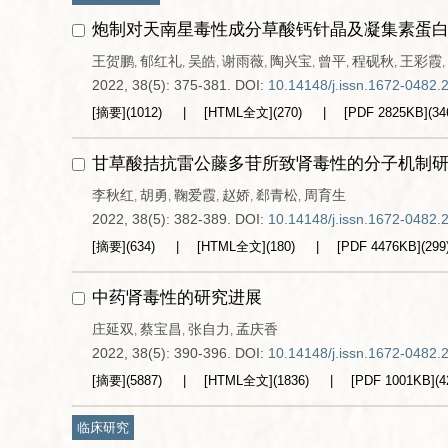
炮制对天南星毒性成分草酸钙针晶及凝集素蛋
王贺鹏
郁红礼
吴皓
谢雨薇
陶兴宝
曾平
程砚秋
王彩霞
,
,
,
,
,
,
,
,
2022, 38(5): 375-381.
DOI:
10.14148/j.issn.1672-0482.
[摘要]
(
1012
)
[HTML全文]
(
270
)
[PDF
2825KB
]
(
34
甘草酸拮抗雷公藤多苷所致肾毒性的分子机制
李秋红
胡勇
鞠爱霞
赵娇
郄青松
周育生
,
,
,
,
,
2022, 38(5): 382-389.
DOI:
10.14148/j.issn.1672-0482.
[摘要]
(
634
)
[HTML全文]
(
180
)
[PDF
4476KB
]
(
299
中药肾毒性的研究进展
庄延双
蔡宝昌
张自力
孟庆香
,
,
,
2022, 38(5): 390-396.
DOI:
10.14148/j.issn.1672-0482.
[摘要]
(
5887
)
[HTML全文]
(
1836
)
[PDF
1001KB
]
(
4
临床研究