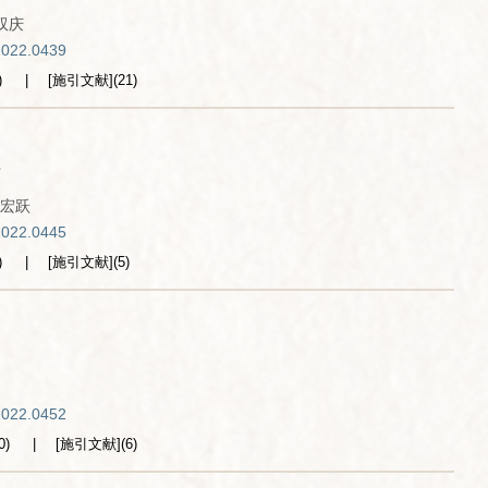
双庆
2022.0439
)
[施引文献]
(
21
)
考
宏跃
2022.0445
)
[施引文献]
(
5
)
2022.0452
0
)
[施引文献]
(
6
)