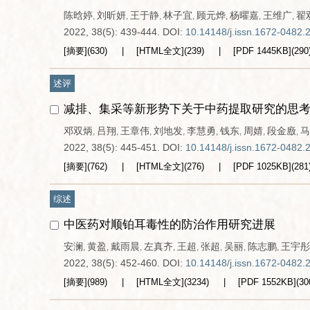
陈晗婷
刘昕妍
王于静
林子宜
顾元烨
杨曜嘉
王维广
翟
,
,
,
,
,
,
,
2022, 38(5): 439-444.
DOI:
10.14148/j.issn.1672-0482.
[摘要]
(
630
)
[HTML全文]
(
239
)
[PDF
1445KB
]
(
290
述评
减排、集采等新形势下关于中药提取研究的思
邓双炳
吕翔
王章伟
刘地发
李慧勇
钱东
周婧
段金廒
马
,
,
,
,
,
,
,
,
2022, 38(5): 445-451.
DOI:
10.14148/j.issn.1672-0482.
[摘要]
(
762
)
[HTML全文]
(
276
)
[PDF
1025KB
]
(
281
综述
中医药对顺铂耳毒性的防治作用研究进展
安澜
黄盈
戴雨晨
左真齐
王超
张超
吴丽
陈志鹏
王宇彤
,
,
,
,
,
,
,
,
2022, 38(5): 452-460.
DOI:
10.14148/j.issn.1672-0482.
[摘要]
(
989
)
[HTML全文]
(
3234
)
[PDF
1552KB
]
(
30