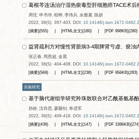
葛根芩连汤治疗湿热瘀毒型肝细胞癌TACE术
周玟
申书华
程晔
李伟兵
余雅素
陈妍
,
,
,
,
,
2022, 38(5): 397-403.
DOI:
10.14148/j.issn.1672-0482.
[摘要]
(
555
)
[HTML全文]
(
180
)
[PDF
998KB
]
(
280
)
益肾疏利方对慢性肾脏病3-4期脾肾亏虚、瘀
张正春
周恩超
金晨
,
,
2022, 38(5): 404-408.
DOI:
10.14148/j.issn.1672-0482.
[摘要]
(
569
)
[HTML全文]
(
238
)
[PDF
956KB
]
(
283
)
实验研究
基于脑代谢组学研究羚珠散联合对乙酰基氨基
孙皊
沈存思
廖颖钊
单进军
,
,
,
2022, 38(5): 409-418.
DOI:
10.14148/j.issn.1672-0482.
[摘要]
(
438
)
[HTML全文]
(
147
)
[PDF
3386KB
]
(
274