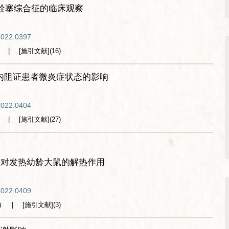
后栓塞综合征的临床观察
2022.0397
[施引文献]
(
16
)
浊内阻证患者微炎症状态的影响
2022.0404
[施引文献]
(
27
)
酚对发热幼龄大鼠的解热作用
2022.0409
)
[施引文献]
(
3
)