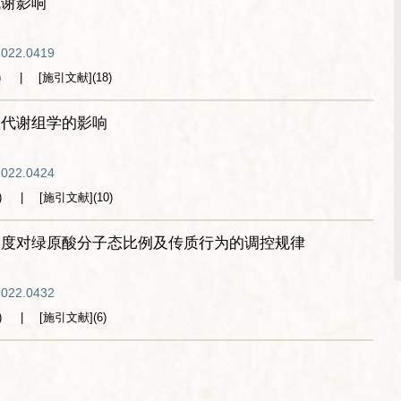
代谢影响
2022.0419
)
[施引文献]
(
18
)
液代谢组学的影响
2022.0424
)
[施引文献]
(
10
)
浓度对绿原酸分子态比例及传质行为的调控规律
2022.0432
)
[施引文献]
(
6
)