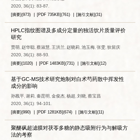
2020, 36(1): 83-87.
[摘要]
(
973
)
[PDF
735KB
]
(
761
)
[施引文献]
(
31
)
HPLC指纹图谱及多成分定量的独活饮片质量评价
研究
贾萌
赵华聪
蔡淑慧
王洪兰
赵晓莉
池玉梅
张雯
狄留庆
,
,
,
,
,
,
,
2020, 36(1): 88-93.
[摘要]
(
1020
)
[PDF
1483KB
]
(
731
)
[施引文献]
(
12
)
基于GC-MS技术研究炮制对白术芍药散中挥发性
成分的影响
孙戡平
谢莉
秦昆明
金俊杰
杨超
刘晓
蔡宝昌
,
,
,
,
,
,
2020, 36(1): 94-101.
[摘要]
(
990
)
[PDF
1281KB
]
(
674
)
[施引文献]
(
11
)
聚醚砜超滤膜对茯苓多糖的静态吸附行为与解吸方
法的考察