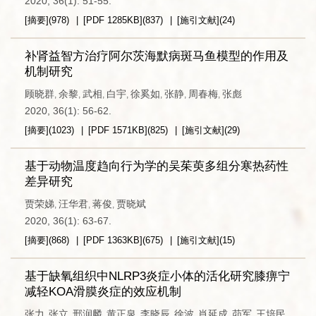
2020, 36(1): 51-55.
[摘要]
(
978
)
[PDF
1285KB
]
(
837
)
[施引文献]
(
24
)
补肾益智方治疗阿尔茨海默病斑马鱼模型的作用及
机制研究
顾晓群
余黎
武相
白宇
徐奚如
张静
周春梅
张彪
,
,
,
,
,
,
,
2020, 36(1): 56-62.
[摘要]
(
1023
)
[PDF
1571KB
]
(
825
)
[施引文献]
(
29
)
基于动物温度趋向行为学的吴茱萸多组分寒热药性
差异研究
贾荣娣
汪华君
蒋俊
贾晓斌
,
,
,
2020, 36(1): 63-67.
[摘要]
(
868
)
[PDF
1363KB
]
(
675
)
[施引文献]
(
15
)
基于缺氧组织中NLRP3炎症小体的活化研究膝痹宁
减轻KOA滑膜炎症的效应机制
张力
张立
邢润麟
黄正泉
李晓辰
徐波
肖延成
茆军
王培民
,
,
,
,
,
,
,
,