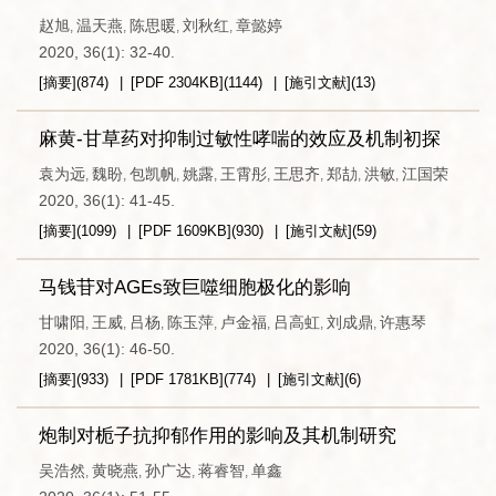
赵旭
温天燕
陈思暖
刘秋红
章懿婷
,
,
,
,
2020, 36(1): 32-40.
[摘要]
(
874
)
[PDF
2304KB
]
(
1144
)
[施引文献]
(
13
)
麻黄-甘草药对抑制过敏性哮喘的效应及机制初探
袁为远
魏盼
包凯帆
姚露
王霄彤
王思齐
郑劼
洪敏
江国荣
,
,
,
,
,
,
,
,
2020, 36(1): 41-45.
[摘要]
(
1099
)
[PDF
1609KB
]
(
930
)
[施引文献]
(
59
)
马钱苷对AGEs致巨噬细胞极化的影响
甘啸阳
王威
吕杨
陈玉萍
卢金福
吕高虹
刘成鼎
许惠琴
,
,
,
,
,
,
,
2020, 36(1): 46-50.
[摘要]
(
933
)
[PDF
1781KB
]
(
774
)
[施引文献]
(
6
)
炮制对栀子抗抑郁作用的影响及其机制研究
吴浩然
黄晓燕
孙广达
蒋睿智
单鑫
,
,
,
,