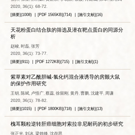
2020, 36(1): 68-72.
[摘要]
(
1008
)
[PDF
1565KB
]
(
714
)
[施引文献]
(
16
)
天花粉蛋白结合肽的筛选及潜在靶点蛋白的同源分
析
赵峻
时磊
张芳
,
,
2020, 36(1): 73-77.
[摘要]
(
911
)
[PDF
1272KB
]
(
715
)
[施引文献]
(
1
)
紫草素对乙酰胆碱-氯化钙混合液诱导的房颤大鼠
的保护作用研究
王钥
陈斌
卢悟广
蔡蕊
徐留刚
黄丹
曹鹏
沈建平
周谦
,
,
,
,
,
,
,
,
2020, 36(1): 78-82.
[摘要]
(
1015
)
[PDF
1800KB
]
(
718
)
[施引文献]
(
13
)
槐耳颗粒逆转肝癌细胞对索拉非尼耐药的初步研究
张正光
刘冰
梁炜锋
沈存思
,
,
,