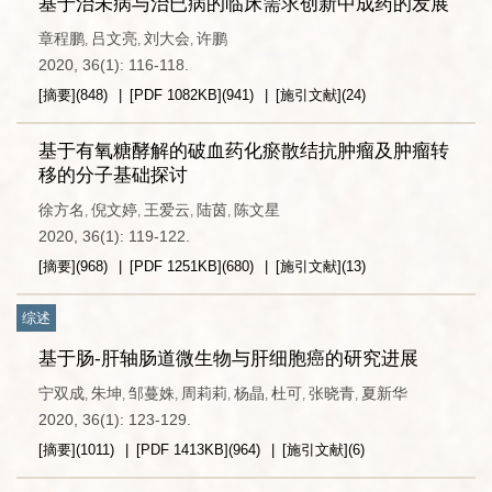
基于治未病与治已病的临床需求创新中成药的发展
章程鹏
吕文亮
刘大会
许鹏
,
,
,
2020, 36(1): 116-118.
[摘要]
(
848
)
[PDF
1082KB
]
(
941
)
[施引文献]
(
24
)
基于有氧糖酵解的破血药化瘀散结抗肿瘤及肿瘤转
移的分子基础探讨
徐方名
倪文婷
王爱云
陆茵
陈文星
,
,
,
,
2020, 36(1): 119-122.
[摘要]
(
968
)
[PDF
1251KB
]
(
680
)
[施引文献]
(
13
)
综述
基于肠-肝轴肠道微生物与肝细胞癌的研究进展
宁双成
朱坤
邹蔓姝
周莉莉
杨晶
杜可
张晓青
夏新华
,
,
,
,
,
,
,
2020, 36(1): 123-129.
[摘要]
(
1011
)
[PDF
1413KB
]
(
964
)
[施引文献]
(
6
)