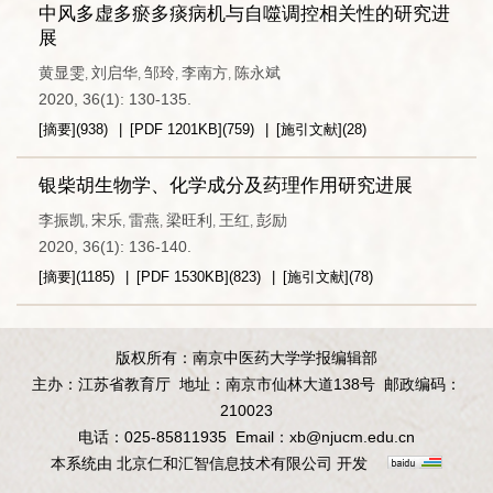
中风多虚多瘀多痰病机与自噬调控相关性的研究进
展
黄显雯
刘启华
邹玲
李南方
陈永斌
,
,
,
,
2020, 36(1): 130-135.
[摘要]
(
938
)
[PDF
1201KB
]
(
759
)
[施引文献]
(
28
)
银柴胡生物学、化学成分及药理作用研究进展
李振凯
宋乐
雷燕
梁旺利
王红
彭励
,
,
,
,
,
2020, 36(1): 136-140.
[摘要]
(
1185
)
[PDF
1530KB
]
(
823
)
[施引文献]
(
78
)
版权所有：南京中医药大学学报编辑部
主办：江苏省教育厅
地址：南京市仙林大道138号
邮政编码：
210023
电话：025-85811935
Email：
xb@njucm.edu.cn
本系统由
北京仁和汇智信息技术有限公司
开发