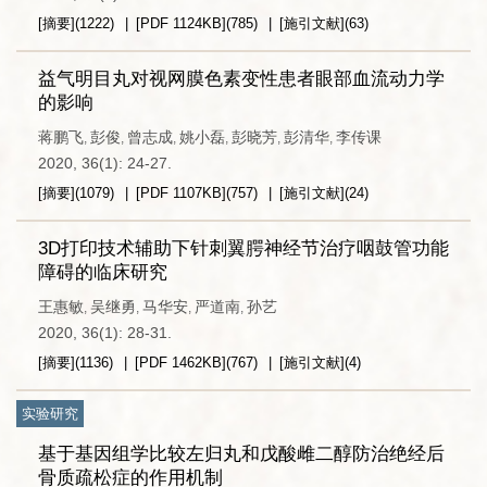
[摘要]
(
1222
)
[PDF
1124KB
]
(
785
)
[施引文献]
(
63
)
益气明目丸对视网膜色素变性患者眼部血流动力学
的影响
蒋鹏飞
彭俊
曾志成
姚小磊
彭晓芳
彭清华
李传课
,
,
,
,
,
,
2020, 36(1): 24-27.
[摘要]
(
1079
)
[PDF
1107KB
]
(
757
)
[施引文献]
(
24
)
3D打印技术辅助下针刺翼腭神经节治疗咽鼓管功能
障碍的临床研究
王惠敏
吴继勇
马华安
严道南
孙艺
,
,
,
,
2020, 36(1): 28-31.
[摘要]
(
1136
)
[PDF
1462KB
]
(
767
)
[施引文献]
(
4
)
实验研究
基于基因组学比较左归丸和戊酸雌二醇防治绝经后
骨质疏松症的作用机制