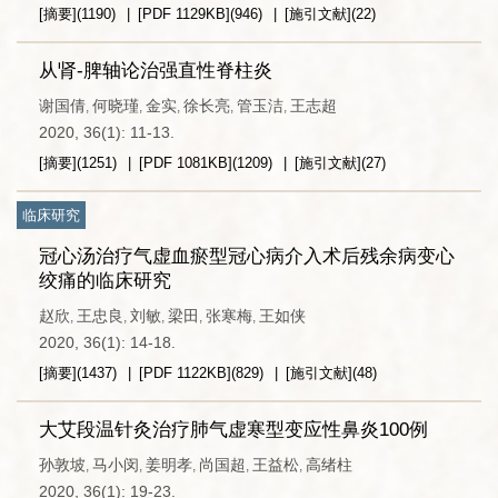
[摘要]
(
1190
)
[PDF
1129KB
]
(
946
)
[施引文献]
(
22
)
从肾-脾轴论治强直性脊柱炎
谢国倩
何晓瑾
金实
徐长亮
管玉洁
王志超
,
,
,
,
,
2020, 36(1): 11-13.
[摘要]
(
1251
)
[PDF
1081KB
]
(
1209
)
[施引文献]
(
27
)
临床研究
冠心汤治疗气虚血瘀型冠心病介入术后残余病变心
绞痛的临床研究
赵欣
王忠良
刘敏
梁田
张寒梅
王如侠
,
,
,
,
,
2020, 36(1): 14-18.
[摘要]
(
1437
)
[PDF
1122KB
]
(
829
)
[施引文献]
(
48
)
大艾段温针灸治疗肺气虚寒型变应性鼻炎100例
孙敦坡
马小闵
姜明孝
尚国超
王益松
高绪柱
,
,
,
,
,
2020, 36(1): 19-23.