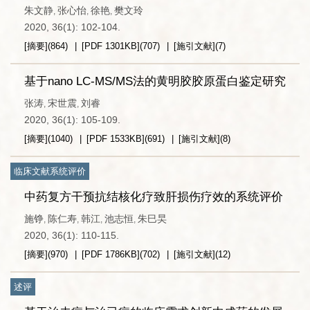
朱文静
张心怡
徐艳
樊文玲
,
,
,
2020, 36(1): 102-104.
[摘要]
(
864
)
[PDF
1301KB
]
(
707
)
[施引文献]
(
7
)
基于nano LC-MS/MS法的黄明胶胶原蛋白鉴定研究
张涛
宋世震
刘睿
,
,
2020, 36(1): 105-109.
[摘要]
(
1040
)
[PDF
1533KB
]
(
691
)
[施引文献]
(
8
)
临床文献系统评价
中药复方干预抗结核化疗致肝损伤疗效的系统评价
施铮
陈仁寿
韩江
池志恒
朱巳旲
,
,
,
,
2020, 36(1): 110-115.
[摘要]
(
970
)
[PDF
1786KB
]
(
702
)
[施引文献]
(
12
)
述评