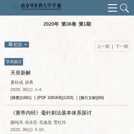
2020年 第36卷 第1期
栏目
上一期
|
下一期
学术探讨
天癸新解
夏桂成
谈勇
,
2020, 36(1): 1-4.
[摘要]
(
1681
)
[PDF
1091KB
]
(
1203
)
[施引文献]
(
69
)
《黄帝内经》毫针刺法基本体系探讨
颜纯淳
张永臣
毛逸斐
贾红玲
,
,
,
2020, 36(1): 5-10.