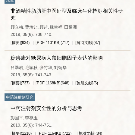
非酒精性脂肪肝中医证型及临床生化指标相关性研
究
顾立梅
曹培让
顾超
魏兰福
田耀洲
,
,
,
,
2019, 35(6): 738-740.
[摘要]
(
934
)
[PDF
1101KB
]
(
717
)
[施引文献]
(
87
)
糖痹康对糖尿病大鼠细胞因子表达的影响
吕翠岩
毛颖秋
张竹华
刘铜华
,
,
,
2019, 35(6): 741-743.
[摘要]
(
737
)
[PDF
1168KB
]
(
648
)
[施引文献]
(
6
)
中药注射剂研究
中药注射剂安全性的分析与思考
彭国平
李存玉
,
2019, 35(6): 744-751.
[摘要]
(
1218
)
[PDF
1164KB
]
(
722
)
[施引文献]
(
84
)