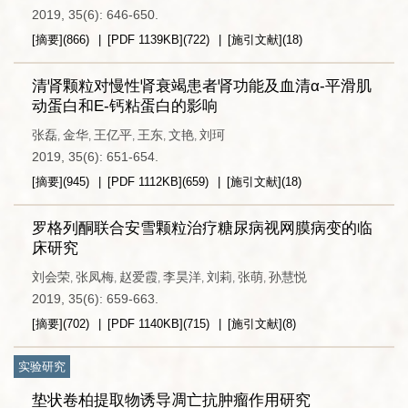
2019, 35(6): 646-650.
[摘要]
(
866
)
[PDF
1139KB
]
(
722
)
[施引文献]
(
18
)
清肾颗粒对慢性肾衰竭患者肾功能及血清α-平滑肌
动蛋白和E-钙粘蛋白的影响
张磊
金华
王亿平
王东
文艳
刘珂
,
,
,
,
,
2019, 35(6): 651-654.
[摘要]
(
945
)
[PDF
1112KB
]
(
659
)
[施引文献]
(
18
)
罗格列酮联合安雪颗粒治疗糖尿病视网膜病变的临
床研究
刘会荣
张凤梅
赵爱霞
李昊洋
刘莉
张萌
孙慧悦
,
,
,
,
,
,
2019, 35(6): 659-663.
[摘要]
(
702
)
[PDF
1140KB
]
(
715
)
[施引文献]
(
8
)
实验研究
垫状卷柏提取物诱导凋亡抗肿瘤作用研究