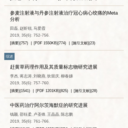
参麦注射液与丹参注射液治疗冠心病心绞痛的Meta
分析
田磊
赵昕锐
马爱霞
,
,
2019, 35(6): 752-756.
[摘要]
(
757
)
[PDF
1550KB
]
(
774
)
[施引文献]
(
23
)
综述
赶黄草药理作用及其质量标志物研究进展
李杰
蒋志涛
刘晓燕
狄留庆
柳春娣
,
,
,
,
2019, 35(6): 757-760.
[摘要]
(
1541
)
[PDF
1201KB
]
(
825
)
[施引文献]
(
28
)
中医药治疗阿尔茨海默症的研究进展
钱颖
邵钰柔
卢圣锋
王晶晶
陈志鹏
,
,
,
,
2019, 35(6): 761-766.