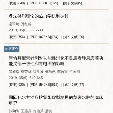
[摘要]
(
848
)
[PDF
1108KB
]
(
695
)
[施引文献]
(
5
)
灸法补泻理论的热力学机制探讨
谢琦琦
万红棉
,
2019, 35(6): 638-639.
[摘要]
(
756
)
[PDF
1073KB
]
(
784
)
[施引文献]
(
26
)
临床研究
胃俞募配穴针刺对功能性消化不良患者静息态脑功
能局部一致性和胃电图的影响
管媛媛
蔡荣林
肖洪波
储浩然
李传富
申国明
,
,
,
,
,
2019, 35(6): 640-645.
[摘要]
(
920
)
[PDF
1540KB
]
(
812
)
[施引文献]
(
47
)
固阳化水方治疗脾肾阳虚型糖尿病黄斑水肿的临床
研究
张陶陶
王露露
肖艳萍
廖良
,
,
,