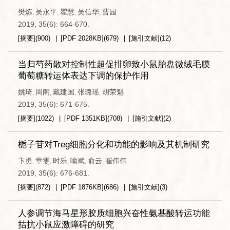
樊炼
吴永平
瞿慧
吴信华
曹园
,
,
,
,
2019, 35(6): 664-670.
[摘要]
(
900
)
[PDF
2028KB
]
(
679
)
[施引文献]
(
12
)
当归芍药散对控制性超促排卵致小鼠胎盘微绒毛膜
葡萄糖转运体表达下调的保护作用
姚琦
周阁
戴建国
张璐瑶
胡荣魁
,
,
,
,
2019, 35(6): 671-675.
[摘要]
(
1022
)
[PDF
1351KB
]
(
708
)
[施引文献]
(
2
)
栀子苷对Treg细胞分化和功能的影响及其机制研究
卞勇
章雯
时乐
喻斌
俞云
崔伟伟
,
,
,
,
,
2019, 35(6): 676-681.
[摘要]
(
872
)
[PDF
1876KB
]
(
686
)
[施引文献]
(
3
)
人参调节海马星形胶质细胞兴奋性氨基酸转运功能
拮抗小鼠应激障碍的研究