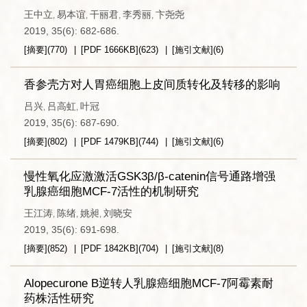
王中立
易本谊
干丽君
李秀丽
卞尧尧
,
,
,
,
2019, 35(6): 682-686.
[摘要]
(
770
)
[PDF
1666KB
]
(
623
)
[施引文献]
(
6
)
香参壳方对人胃癌细胞上皮间质转化及转移的影响
吕兴
吕高虹
叶冠
,
,
2019, 35(6): 687-690.
[摘要]
(
802
)
[PDF
1479KB
]
(
744
)
[施引文献]
(
6
)
慢性氧化应激激活GSK3β/β-catenin信号通路增强
乳腺癌细胞MCF-7活性的机制研究
王江涛
陈绪
姚昶
刘晓安
,
,
,
2019, 35(6): 691-698.
[摘要]
(
852
)
[PDF
1842KB
]
(
704
)
[施引文献]
(
8
)
Alopecurone B逆转人乳腺癌细胞MCF-7阿霉素耐
药株活性研究