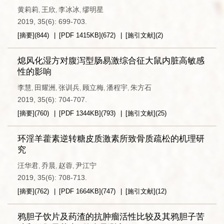
黄莉莉
王欣
李冰冰
缪明星
,
,
,
2019, 35(6): 699-703.
[摘要]
(
844
)
[PDF
1415KB
]
(
672
)
[施引文献]
(
2
)
熄风化湿方对腹泻型肠易激综合征大鼠内脏高敏感
性的影响
李慧
田耀洲
张训兵
顾立梅
潘程宇
朱方石
,
,
,
,
,
2019, 35(6): 704-707.
[摘要]
(
760
)
[PDF
1344KB
]
(
793
)
[施引文献]
(
25
)
环淫羊藿素逆转糖皮质激素所致骨质疏松的机理研
究
汪华君
乔晨
赵蓉
尹江宁
,
,
,
2019, 35(6): 708-713.
[摘要]
(
762
)
[PDF
1664KB
]
(
747
)
[施引文献]
(
12
)
鸦胆子饮片及药渣的抗肿瘤活性比较及其鸦胆子苦