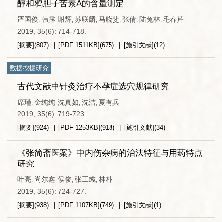
醇和鸦胆子苦素A的含量测定
严国俊
韩露
谢辉
苏联麟
马晓斐
张倩
陆兔林
毛春芹
,
,
,
,
,
,
,
2019, 35(6): 714-718.
[摘要]
(
807
)
[PDF
1511KB
]
(
675
)
[施引文献]
(
12
)
数据挖掘研究
古代文献中针灸治疗不孕症选穴规律研究
席瑾
金纯纯
沈真如
沈洁
夏有兵
,
,
,
,
2019, 35(6): 719-723.
[摘要]
(
924
)
[PDF
1253KB
]
(
918
)
[施引文献]
(
34
)
《张简斋医案》中内伤杂病的治法特征与用药特点
研究
叶亮
尚尔鑫
侯俊
张工彧
林朴
,
,
,
,
2019, 35(6): 724-727.
[摘要]
(
938
)
[PDF
1107KB
]
(
749
)
[施引文献]
(
1
)