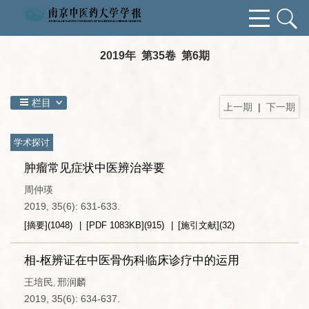
2019年 第35卷 第6期
栏目
上一期
|
下一期
学术探讨
肿瘤常见症状中医辨治举要
周仲瑛
2019, 35(6): 631-633.
[摘要]
(
1048
)
[PDF
1083KB
]
(
915
)
[施引文献]
(
32
)
相-枢辨证在中医骨伤科临床诊疗中的运用
王培民
邢润麟
,
2019, 35(6): 634-637.