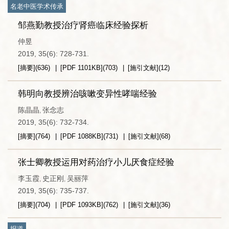
名老中医学术传承
邹燕勤教授治疗肾癌临床经验探析
仲昱
2019, 35(6): 728-731.
[摘要]
(
636
)
[PDF
1101KB
]
(
703
)
[施引文献]
(
12
)
韩明向教授辨治咳嗽变异性哮喘经验
陈晶晶
张念志
,
2019, 35(6): 732-734.
[摘要]
(
764
)
[PDF
1088KB
]
(
731
)
[施引文献]
(
68
)
张士卿教授运用对药治疗小儿厌食症经验
李玉霞
史正刚
吴丽萍
,
,
2019, 35(6): 735-737.
[摘要]
(
704
)
[PDF
1093KB
]
(
762
)
[施引文献]
(
36
)
报道