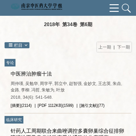
2018年 第34卷 第6期
栏目
上一期
|
下一期
专论
中医辨治肿瘤十法
周仲瑛
吴勉华
周学平
郭立中
赵智强
金妙文
王志英
朱垚
,
,
,
,
,
,
,
,
金路
李柳
冯哲
朱敏为
叶放
,
,
,
,
2018, 34(6): 541-548.
[摘要]
(
2114
)
[PDF
1112KB
]
(
1599
)
[施引文献]
(
77
)
临床研究
针药人工周期联合来曲唑调控多囊卵巢综合征排卵