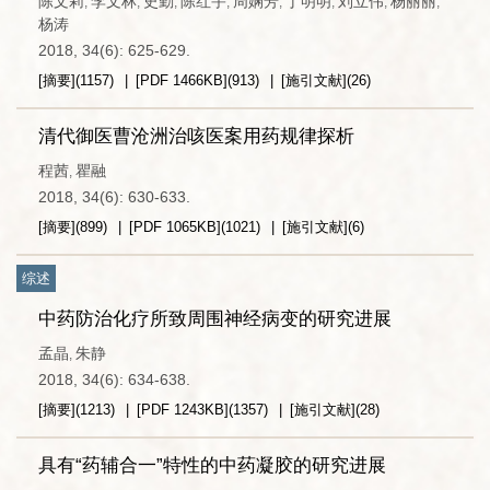
陈文莉
李文林
史勤
陈红宇
周娴芳
丁明明
刘立伟
杨丽丽
,
,
,
,
,
,
,
,
杨涛
2018, 34(6): 625-629.
[摘要]
(
1157
)
[PDF
1466KB
]
(
913
)
[施引文献]
(
26
)
清代御医曹沧洲治咳医案用药规律探析
程茜
瞿融
,
2018, 34(6): 630-633.
[摘要]
(
899
)
[PDF
1065KB
]
(
1021
)
[施引文献]
(
6
)
综述
中药防治化疗所致周围神经病变的研究进展
孟晶
朱静
,
2018, 34(6): 634-638.
[摘要]
(
1213
)
[PDF
1243KB
]
(
1357
)
[施引文献]
(
28
)
具有“药辅合一”特性的中药凝胶的研究进展