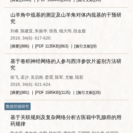
山羊角中巯基的测定及山羊角对体内巯基的干预研
究
刘睿
陈建亚
朱振华
张燕
钱大玮
段金廒
,
,
,
,
,
2018, 34(6): 617-620.
[摘要]
(
886
)
[PDF
1135KB
]
(
863
)
[施引文献]
(
9
)
基于卷积神经网络的人参与西洋参饮片鉴别方法研
究
徐飞
孟沙
吴启南
娄震
陈军
尤敏
陆彩
,
,
,
,
,
,
2018, 34(6): 621-624.
[摘要]
(
981
)
[PDF
1585KB
]
(
1125
)
[施引文献]
(
26
)
数据挖掘研究
基于关联规则及复杂网络分析古医籍中乳腺癌的用
药规律