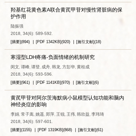
羟基红花黄色素A联合黄芪甲苷对慢性肾脏病的保
护作用
陆振强
2018, 34(6): 589-592.
[摘要]
(
894
)
[PDF
1342KB
]
(
920
)
[施引文献]
(
18
)
寒湿型LDH疼痛-负面情绪的机制研究
闵文
谭峰
谭登
成舟
韩龙
方彭华
黄桂成
,
,
,
,
,
,
2018, 34(6): 593-596.
[摘要]
(
961
)
[PDF
1141KB
]
(
970
)
[施引文献]
(
6
)
黄芪甲苷对阿尔茨海默病小鼠模型认知功能和脑内
神经炎症的影响
李娟
常子嵩
姚遥
郑萍
王锐
王伟
韩欣益
李玮琦
,
,
,
,
,
,
,
2018, 34(6): 597-601.
[摘要]
(
1155
)
[PDF
1319KB
]
(
868
)
[施引文献]
(
61
)