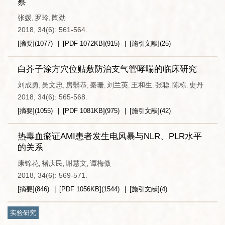
察
张媛
罗玲
陶劲
,
,
2018, 34(6): 561-564.
[摘要]
(
1077
)
[PDF
1072KB
]
(
915
)
[施引文献]
(
25
)
白芥子涂方穴位贴敷防治支气管哮喘的临床研究
刘成勇
吴文忠
房翳恭
秦珊
刘兰英
王和生
张聪
陈栋
史丹
,
,
,
,
,
,
,
,
2018, 34(6): 565-568.
[摘要]
(
1055
)
[PDF
1081KB
]
(
975
)
[施引文献]
(
42
)
热毒血瘀证AMI患者发生电风暴与NLR、PLR水平
的关系
康锦花
褚庆民
谢慧文
谭梅傲
,
,
,
2018, 34(6): 569-571.
[摘要]
(
846
)
[PDF
1056KB
]
(
1544
)
[施引文献]
(
4
)
实验研究