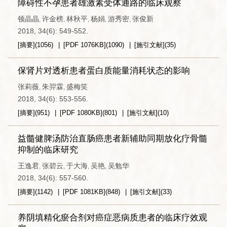
障碍性不孕患者雄激素受体通路的临床观察
顿晶晶
许金榜
林秋平
杨娟
游秀密
张俊新
,
,
,
,
,
2018, 34(6): 549-552.
[摘要]
(
1056
)
[PDF
1076KB
]
(
1090
)
[施引文献]
(
35
)
保肾片对透析患者蛋白质能量消耗状态的影响
张莉薇
朱羿霖
盛梅笑
,
,
2018, 34(6): 553-556.
[摘要]
(
951
)
[PDF
1080KB
]
(
801
)
[施引文献]
(
10
)
益髓健脾汤防治直肠癌患者新辅助同期放化疗骨髓
抑制的临床研究
王逸君
张碧云
于大海
吴艳
吴勉华
,
,
,
,
2018, 34(6): 557-560.
[摘要]
(
1142
)
[PDF
1081KB
]
(
848
)
[施引文献]
(
33
)
养阴填精化瘀合剂对癌症恶病质患者的临床疗效观