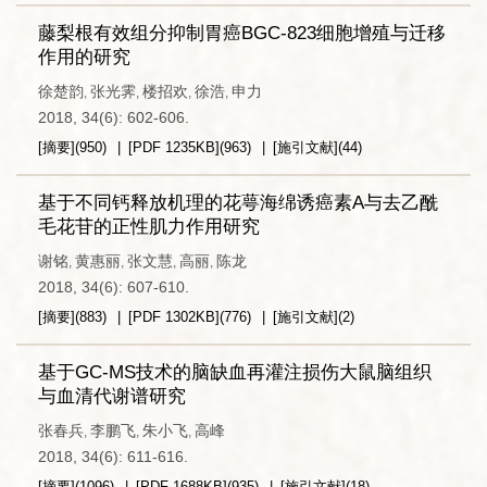
藤梨根有效组分抑制胃癌BGC-823细胞增殖与迁移
作用的研究
徐楚韵
张光霁
楼招欢
徐浩
申力
,
,
,
,
2018, 34(6): 602-606.
[摘要]
(
950
)
[PDF
1235KB
]
(
963
)
[施引文献]
(
44
)
基于不同钙释放机理的花萼海绵诱癌素A与去乙酰
毛花苷的正性肌力作用研究
谢铭
黄惠丽
张文慧
高丽
陈龙
,
,
,
,
2018, 34(6): 607-610.
[摘要]
(
883
)
[PDF
1302KB
]
(
776
)
[施引文献]
(
2
)
基于GC-MS技术的脑缺血再灌注损伤大鼠脑组织
与血清代谢谱研究
张春兵
李鹏飞
朱小飞
高峰
,
,
,
2018, 34(6): 611-616.
[摘要]
(
1096
)
[PDF
1688KB
]
(
935
)
[施引文献]
(
18
)