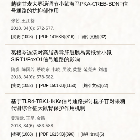
越鞠甘麦大枣汤调节小鼠海马PKA-CREB-BDNF信
号通路的抗抑郁作用
张艺
王江荟
,
2018, 34(6): 572-577.
[摘要]
(
1008
)
[PDF
1416KB
]
(
816
)
[施引文献]
(
32
)
葛根芩连汤对高脂诱导肝脏胰岛素抵抗小鼠
SIRT1/FoxO1信号通路的影响
隋淼
陈国芳
茅晓东
韦晓
吴波
黄慧
范尧夫
刘超
,
,
,
,
,
,
,
2018, 34(6): 578-582.
[摘要]
(
1052
)
[PDF
1501KB
]
(
1150
)
[施引文献]
(
22
)
基于TLR4-TBK1-IKKε信号通路探讨栀子苷对果糖
代谢综合征大鼠肾保护作用机制
黄瑞欧
王星
金路
,
,
2018, 34(6): 583-588.
[摘要]
(
1008
)
[PDF
1613KB
]
(
896
)
[施引文献]
(
6
)