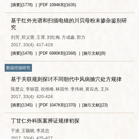
[摘要]
(
1778
)
[PDF
1094KB
]
(
1635
)
基于红外光谱和扫描电镜的川贝母粉末掺杂鉴别研
究
刘芳
郑义蕾
王霄
刘红梅
方成鑫
郭力
,
,
,
,
,
2017, 33(4): 417-419.
[摘要]
(
1478
)
[PDF
6990KB
]
(
1568
)
[施引文献]
(
8
)
数据挖掘研究
基于关联规则探讨不同朝代中风病腧穴处方规律
陈楚云
李丽霞
祝维峰
林国华
李伟林
黄应杰
王兴
,
,
,
,
,
,
2017, 33(4): 420-424.
[摘要]
(
1345
)
[PDF
1047KB
]
(
1370
)
[施引文献]
(
23
)
丁甘仁外科医案辨证规律初探
于凌
王颖晓
李其忠
,
,
2017, 33(4): 425-427.