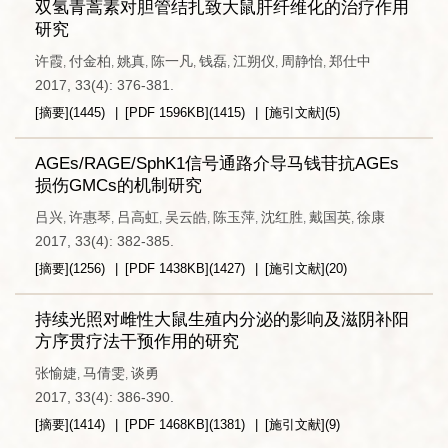
双氢青蒿素对胆管结扎致大鼠肝纤维化的治疗作用
研究
许霞
付金柏
姚真
陈一凡
钱磊
江朔仪
周静怡
郑仕中
,
,
,
,
,
,
,
2017, 33(4): 376-381.
[摘要]
(
1445
)
[PDF
1596KB
]
(
1415
)
[施引文献]
(
5
)
AGEs/RAGE/SphK1信号通路介导马钱苷抗AGEs
损伤GMCs的机制研究
吕兴
许惠琴
吕高虹
吴云皓
陈玉萍
沈红胜
戴国英
徐康
,
,
,
,
,
,
,
2017, 33(4): 382-385.
[摘要]
(
1256
)
[PDF
1438KB
]
(
1427
)
[施引文献]
(
20
)
持续光照对雌性大鼠生殖内分泌的影响及滋阴补阳
方序贯疗法干预作用的研究
张愉婕
马倩雯
谈勇
,
,
2017, 33(4): 386-390.
[摘要]
(
1414
)
[PDF
1468KB
]
(
1381
)
[施引文献]
(
9
)