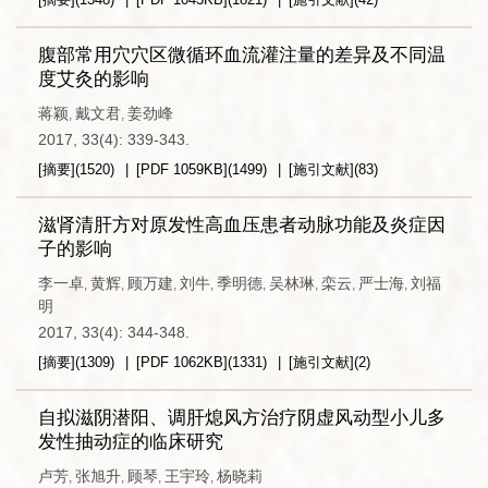
腹部常用穴穴区微循环血流灌注量的差异及不同温
度艾灸的影响
蒋颖
戴文君
姜劲峰
,
,
2017, 33(4): 339-343.
[摘要]
(
1520
)
[PDF
1059KB
]
(
1499
)
[施引文献]
(
83
)
滋肾清肝方对原发性高血压患者动脉功能及炎症因
子的影响
李一卓
黄辉
顾万建
刘牛
季明德
吴林琳
栾云
严士海
刘福
,
,
,
,
,
,
,
,
明
2017, 33(4): 344-348.
[摘要]
(
1309
)
[PDF
1062KB
]
(
1331
)
[施引文献]
(
2
)
自拟滋阴潜阳、调肝熄风方治疗阴虚风动型小儿多
发性抽动症的临床研究
卢芳
张旭升
顾琴
王宇玲
杨晓莉
,
,
,
,