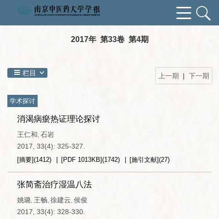
2017年 第33卷 第4期
栏目
上一期
|
下一期
学术探讨
消渴病瘀热证理论探讨
王仁和
石岩
,
2017, 33(4): 325-327.
[摘要]
(
1412
)
[PDF
1013KB
]
(
1742
)
[施引文献]
(
27
)
张简斋治疗湿温八法
姚璐
王畅
徐建云
侯俊
,
,
,
2017, 33(4): 328-330.