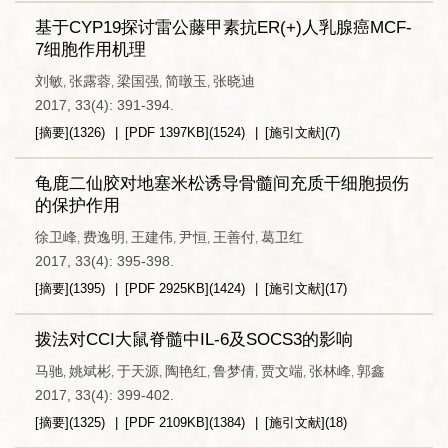
基于CYP19探讨雷公藤甲素抗ER(+)人乳腺癌MCF-
7细胞作用机理
刘敏
张露蓉
梁国强
简暾玉
张晓迪
,
,
,
,
2017, 33(4): 391-394.
[摘要]
(
1326
)
[PDF
1397KB
]
(
1524
)
[施引文献]
(
7
)
龟鹿二仙胶对地塞米松诱导骨髓间充质干细胞损伤
的保护作用
徐卫峰
费逸明
王建伟
尹恒
王善付
葛卫红
,
,
,
,
,
2017, 33(4): 395-398.
[摘要]
(
1395
)
[PDF
2925KB
]
(
1424
)
[施引文献]
(
17
)
拨法对CCI大鼠脊髓中IL-6及SOCS3的影响
马驰
姚斌彬
于天源
陶艳红
鲁梦倩
贾文端
张林峰
郭鑫
,
,
,
,
,
,
,
2017, 33(4): 399-402.
[摘要]
(
1325
)
[PDF
2109KB
]
(
1384
)
[施引文献]
(
18
)