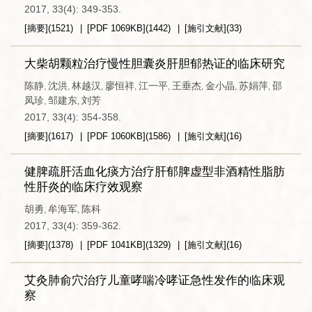
2017, 33(4): 349-353.
[摘要]
(
1521
)
[PDF
1069KB
]
(
1442
)
[施引文献]
(
33
)
大柴胡颗粒治疗慢性胆囊炎肝胆郁热证的临床研究
陈静
沈洪
林越汉
廖恒祥
江一平
王垂杰
金小晶
苏娟萍
邵
,
,
,
,
,
,
,
,
凤珍
邹建东
刘芳
,
,
2017, 33(4): 354-358.
[摘要]
(
1617
)
[PDF
1060KB
]
(
1586
)
[施引文献]
(
16
)
健脾疏肝活血化痰方治疗肝郁脾虚型非酒精性脂肪
性肝炎的临床疗效观察
胡勇
牟海军
陈科
,
,
2017, 33(4): 359-362.
[摘要]
(
1378
)
[PDF
1041KB
]
(
1329
)
[施引文献]
(
16
)
艾灸肺俞穴治疗儿童哮喘冷哮证急性发作的临床观
察