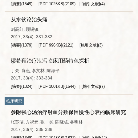
[摘要]
(
1549
)
[PDF
1025KB
]
(
2109
)
[施引文献]
(
4
)
从水饮论治头痛
刘高红
顾锡镇
,
2017, 33(4): 331-332.
[摘要]
(
1379
)
[PDF
996KB
]
(
2121
)
[施引文献]
(
3
)
缪希雍治疗泄泻临床用药特色探析
丁亮
肖燕
李文林
陈涤平
,
,
,
2017, 33(4): 333-334.
[摘要]
(
1324
)
[PDF
1001KB
]
(
1544
)
[施引文献]
(
7
)
临床研究
参附强心汤治疗射血分数保留慢性心衰的临床研究
张苏洁
方祝元
张一炎
陈晓栋
谷明林
,
,
,
,
2017, 33(4): 335-338.
[摘要]
(
1348
)
[PDF
1043KB
]
(
1821
)
[施引文献]
(
42
)