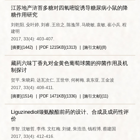
江苏地产浒苔多糖对四氧嘧啶诱导糖尿病小鼠的降
糖作用研究
刘乾阳
殳叶婷
刘睿
王欣之
陈逸萍
马晓敏
袁敏
崔小兵
程
,
,
,
,
,
,
,
,
建明
2017, 33(4): 403-407.
[摘要]
(
1442
)
[PDF
1215KB
]
(
1313
)
[施引文献]
(
8
)
藏药六味丁香丸对金黄色葡萄球菌的抑菌作用及机
制探讨
贺平
朱晓莉
达瓦次仁
王世华
何树梅
袁东亚
王金波
,
,
,
,
,
,
2017, 33(4): 408-411.
[摘要]
(
1514
)
[PDF
1471KB
]
(
1336
)
[施引文献]
(
11
)
Liguzinediol缬氨酸酯前药的设计、合成及成药性评
价
李智
沈敏哲
李伟
文红梅
刘健
朱浩浩
钱程博
蔡建国
,
,
,
,
,
,
,
2017, 33(4): 412-416.