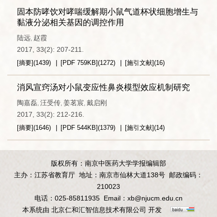
固本防哮饮对哮喘缓解期小鼠气道杯状细胞增生与
黏液分泌相关基因的调控作用
陆远
赵霞
,
2017, 33(2): 207-211.
[摘要]
(
1439
)
[PDF
759KB
]
(
1272
)
[施引文献]
(
16
)
消风宣窍汤对小鼠变应性鼻炎模型效应机制研究
陶嘉磊
汪受传
姜茗宸
戴启刚
,
,
,
2017, 33(2): 212-216.
[摘要]
(
1646
)
[PDF
544KB
]
(
1379
)
[施引文献]
(
14
)
版权所有：南京中医药大学学报编辑部
主办：江苏省教育厅
地址：南京市仙林大道138号
邮政编码：
210023
电话：025-85811935
Email：
xb@njucm.edu.cn
本系统由
北京仁和汇智信息技术有限公司
开发