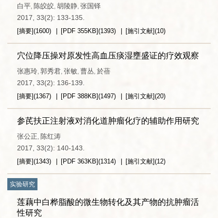
白平
陈皎皎
胡陵静
张国铎
,
,
,
2017, 33(2): 133-135.
[摘要]
(
1600
)
[PDF
355KB
]
(
1393
)
[施引文献]
(
10
)
穴位降压操对原发性高血压痰湿壅盛证的疗效观察
张惠玲
郭秀君
张敏
曹丛
於蓓
,
,
,
,
2017, 33(2): 136-139.
[摘要]
(
1367
)
[PDF
388KB
]
(
1497
)
[施引文献]
(
20
)
参芪扶正注射液对消化道肿瘤化疗的辅助作用研究
张公正
陈红涛
,
2017, 33(2): 140-143.
[摘要]
(
1343
)
[PDF
363KB
]
(
1314
)
[施引文献]
(
12
)
实验研究
莲藕中白桦脂酸的微生物转化及其产物的抗肿瘤活
性研究