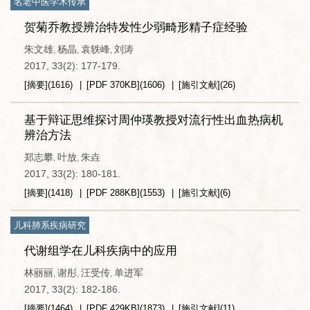
名老中医学术传承
贺菊乔教授辨治特发性少弱畸形精子症经验
朱文雄
杨晶
袁轶峰
刘涛
,
,
,
2017, 33(2): 177-179.
[摘要]
(
1616
)
[PDF
370KB
]
(
1606
)
[施引文献]
(
26
)
基于辩证思维探讨周仲瑛教授对流行性出血热病机
辨治方法
郑志攀
叶放
朱垚
,
,
2017, 33(2): 180-181.
[摘要]
(
1418
)
[PDF
288KB
]
(
1553
)
[施引文献]
(
6
)
儿科肺系疾病研究
代谢组学在儿科疾病中的应用
林丽丽
谢彤
汪受传
单进军
,
,
,
2017, 33(2): 182-186.
[摘要]
(
1464
)
[PDF
429KB
]
(
1873
)
[施引文献]
(
11
)