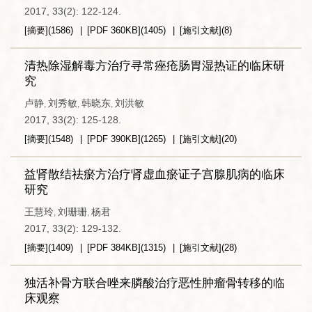
2017, 33(2): 122-124.
[摘要]
(
1586
)
[PDF
360KB
]
(
1405
)
[施引文献]
(
8
)
清热除湿解毒方治疗寻常痤疮肠胃湿热证的临床研
究
卢静
刘秀敏
韩晓东
刘洪敏
,
,
,
2017, 33(2): 125-128.
[摘要]
(
1548
)
[PDF
390KB
]
(
1265
)
[施引文献]
(
20
)
益肾散结祛瘀方治疗肾虚血瘀证子宫腺肌病的临床
研究
王慧玲
刘珊珊
杨君
,
,
2017, 33(2): 129-132.
[摘要]
(
1409
)
[PDF
384KB
]
(
1315
)
[施引文献]
(
28
)
独活补骨方联合唑来膦酸治疗恶性肿瘤骨转移的临
床观察