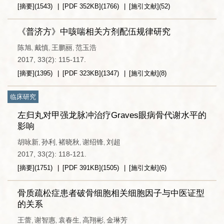
[摘要]
(
1543
)
[PDF
352KB
]
(
1766
)
[施引文献]
(
52
)
《普济方》中咳喘相关方剂配伍规律研究
陈旭
戴慎
王鹏丽
范玉浩
,
,
,
2017, 33(2): 115-117.
[摘要]
(
1395
)
[PDF
323KB
]
(
1347
)
[施引文献]
(
8
)
临床研究
左归丸对甲强龙脉冲治疗Graves眼病骨代谢水平的
影响
胡咏新
孙利
褚晓秋
谢绍锋
刘超
,
,
,
,
2017, 33(2): 118-121.
[摘要]
(
1751
)
[PDF
391KB
]
(
1505
)
[施引文献]
(
6
)
骨质疏松症患者破骨细胞相关细胞因子与中医证型
的关系
王蕾
谢智惠
袁春生
高翔彬
金琳芳
,
,
,
,