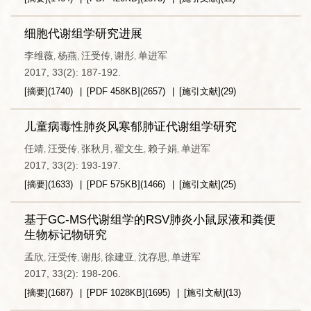
细胞代谢组学研究进展
李维薇
杨燕
汪受传
谢彤
单进军
,
,
,
,
2017, 33(2): 187-192.
[摘要]
(
1740
)
[PDF
458KB
]
(
2657
)
[施引文献]
(
29
)
儿童病毒性肺炎风寒郁肺证代谢组学研究
任靖
汪受传
张秋月
翟文生
赖子娟
单进军
,
,
,
,
,
2017, 33(2): 193-197.
[摘要]
(
1633
)
[PDF
575KB
]
(
1466
)
[施引文献]
(
25
)
基于GC-MS代谢组学的RSV肺炎小鼠尿液和粪便
生物标记物研究
孟欣
汪受传
谢彤
徐建亚
沈存思
单进军
,
,
,
,
,
2017, 33(2): 198-206.
[摘要]
(
1687
)
[PDF
1028KB
]
(
1695
)
[施引文献]
(
13
)