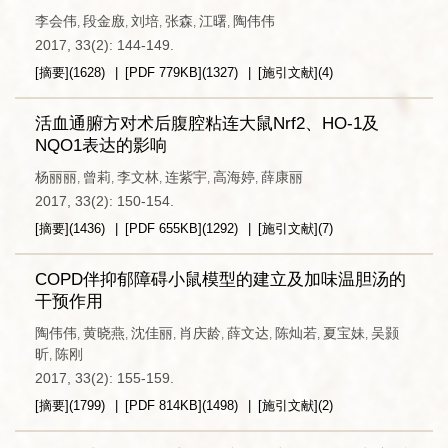
李会伟
段金廒
刘培
张森
江曙
陶伟伟
,
,
,
,
,
2017, 33(2): 144-149.
[摘要]
(
1628
)
[PDF
779KB
]
(
1327
)
[施引文献]
(
4
)
活血通腑方对术后腹腔粘连大鼠Nrf2、HO-1及
NQO1表达的影响
杨丽丽
曾莉
李文林
连紫宇
高海婷
薛康丽
,
,
,
,
,
2017, 33(2): 150-154.
[摘要]
(
1436
)
[PDF
655KB
]
(
1292
)
[施引文献]
(
7
)
COPD伴抑郁障碍小鼠模型的建立及加味温胆汤的
干预作用
陶伟伟
黄晓燕
沈佳丽
肖庆龄
薛文达
陈灿若
夏宝妹
吴颢
,
,
,
,
,
,
,
昕
陈刚
,
2017, 33(2): 155-159.
[摘要]
(
1799
)
[PDF
814KB
]
(
1498
)
[施引文献]
(
2
)