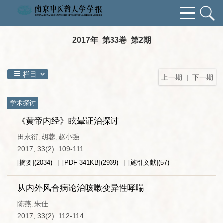
2017年 第33卷 第2期
栏目
上一期
|
下一期
学术探讨
《黄帝内经》眩晕证治探讨
田永衍
胡蓉
赵小强
,
,
2017, 33(2): 109-111.
[摘要]
(
2034
)
[PDF
341KB
]
(
2939
)
[施引文献]
(
57
)
从内外风合病论治咳嗽变异性哮喘
陈燕
朱佳
,
2017, 33(2): 112-114.