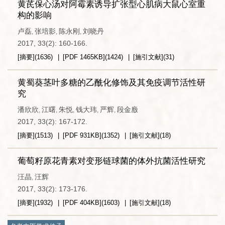
黄芪保心汤对阿霉素诱导扩张型心肌病大鼠心室重
构的影响
卢磊
张培影
陈永刚
刘晓丹
,
,
,
2017, 33(2): 160-166.
[摘要]
(
1636
)
[PDF
1465KB
]
(
1424
)
[施引文献]
(
31
)
黄蜀葵茎叶多糖的乙酰化修饰及其免疫调节活性研
究
潘欣欣
江曙
朱悦
钱大玮
严辉
段金廒
,
,
,
,
,
2017, 33(2): 167-172.
[摘要]
(
1513
)
[PDF
931KB
]
(
1352
)
[施引文献]
(
18
)
葡萄籽原花青素对变形链球菌的体外抗菌活性研究
汪晶
汪辉
,
2017, 33(2): 173-176.
[摘要]
(
1932
)
[PDF
404KB
]
(
1603
)
[施引文献]
(
18
)