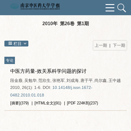
2010年 第26卷 第1期
栏目
上一期
|
下一期
专论
中医方药量-效关系科学问题的探讨
段金廒
吴勉华
范欣生
张艳军
刘成海
唐于平
尚尔鑫
王中越
,
,
,
,
,
,
,
2010, 26(1): 1-6.
DOI:
10.14148/j.issn.1672-
0482.2010.01.018
[摘要]
(
379
)
[HTML全文]
(
91
)
[PDF
224KB
]
(
237
)