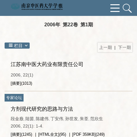
2006年 第22卷 第1期
栏目
上一期
|
下一期
江苏南中医大药业有限责任公司
2006, 22(1)
[摘要]
(
1013
)
专家论坛
方剂现代研究的思路与方法
段金廒
陆茵
陈建伟
丁安伟
孙世发
朱荃
范欣生
,
,
,
,
,
,
2006, 22(1): 1-4.
[摘要]
(
1245
)
[HTML全文]
(
95
)
[PDF
359KB
]
(
249
)