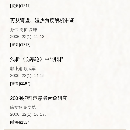
[摘要]
(
1241
)
再从肾虚、湿热角度解析淋证
孙伟 周栋 高坤
2006, 22(1): 11-13.
[摘要]
(
1212
)
浅析《伤寒论》中“阴阳”
郭小娟 顾武军
2006, 22(1): 14-15.
[摘要]
(
1197
)
200例抑郁症患者舌象研究
陈文姬 陈文垲
2006, 22(1): 16-17.
[摘要]
(
1327
)