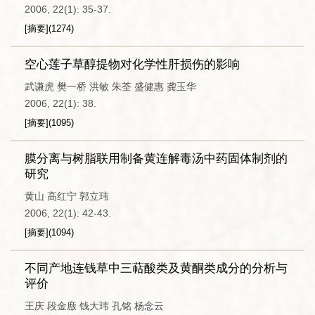
2006, 22(1): 35-37.
[摘要]
(
1274
)
空心莲子草醇提物对化学性肝损伤的影响
武谦虎 樊一桥 洪敏 朱荃 盛健惠 龚玉华
2006, 22(1): 38.
[摘要]
(
1095
)
膜分离与树脂联用制备黄连解毒汤中药固体制剂的
研究
黄山 高红宁 郭立玮
2006, 22(1): 42-43.
[摘要]
(
1094
)
不同产地连钱草中三萜酸类及黄酮类成分的分析与
评价
王庆 段金廒 钱大玮 孔铭 杨念云