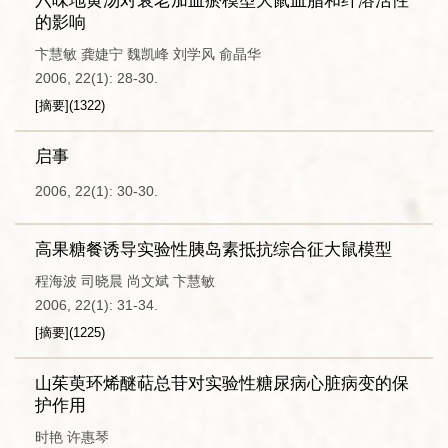
六味地黄汤对衰老加血瘀模型大鼠血脂和纤溶活性
的影响
卞慧敏 龚婕宁 魏凯峰 刘学风 俞晶华
2006, 22(1): 28-30.
[摘要]
(
1322
)
启事
2006, 22(1): 30-30.
高果糖餐诱导实验性胰岛素抵抗综合征大鼠模型
程海波 司晓晨 尚文斌 卞慧敏
2006, 22(1): 31-34.
[摘要]
(
1225
)
山茱萸环烯醚萜总苷对实验性糖尿病心脏病变的保
护作用
时艳 许惠琴